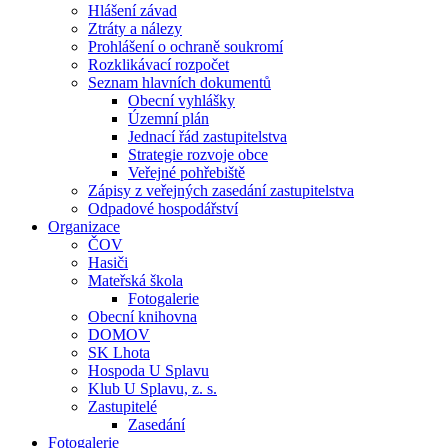
Hlášení závad
Ztráty a nálezy
Prohlášení o ochraně soukromí
Rozklikávací rozpočet
Seznam hlavních dokumentů
Obecní vyhlášky
Územní plán
Jednací řád zastupitelstva
Strategie rozvoje obce
Veřejné pohřebiště
Zápisy z veřejných zasedání zastupitelstva
Odpadové hospodářství
Organizace
ČOV
Hasiči
Mateřská škola
Fotogalerie
Obecní knihovna
DOMOV
SK Lhota
Hospoda U Splavu
Klub U Splavu, z. s.
Zastupitelé
Zasedání
Fotogalerie