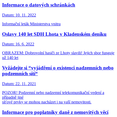
Informace o datových schránkách
Datum:
10. 11. 2022
Informační leták Ministerstva vnitra
Oslavy 140 let SDH Lhota v Kladenském deníku
Datum:
16. 6. 2022
OBRAZEM: Dobrovolní hasiči ze Lhoty slavili! Jejich sbor funguje
už 140 let
Vyžádejte si “vyjádření o existenci nadzemních nebo
podzemních sítí“
Datum:
22. 11. 2021
POZOR! Podzemní nebo nadzemní telekomunikační vedení a
případně jiné
síťové prvky se mohou nacházet i na vaší nemovitosti.
Informace pro poplatníky daně z nemovitých věcí