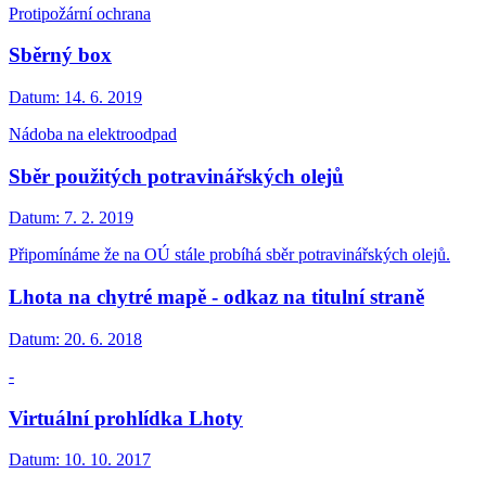
Protipožární ochrana
Sběrný box
Datum:
14. 6. 2019
Nádoba na elektroodpad
Sběr použitých potravinářských olejů
Datum:
7. 2. 2019
Připomínáme že na OÚ stále probíhá sběr potravinářských olejů.
Lhota na chytré mapě - odkaz na titulní straně
Datum:
20. 6. 2018
-
Virtuální prohlídka Lhoty
Datum:
10. 10. 2017