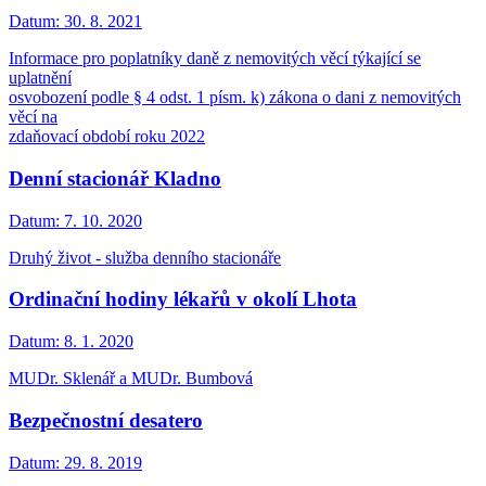
Datum:
30. 8. 2021
Informace pro poplatníky daně z nemovitých věcí týkající se
uplatnění
osvobození podle § 4 odst. 1 písm. k) zákona o dani z nemovitých
věcí na
zdaňovací období roku 2022
Denní stacionář Kladno
Datum:
7. 10. 2020
Druhý život - služba denního stacionáře
Ordinační hodiny lékařů v okolí Lhota
Datum:
8. 1. 2020
MUDr. Sklenář a MUDr. Bumbová
Bezpečnostní desatero
Datum:
29. 8. 2019