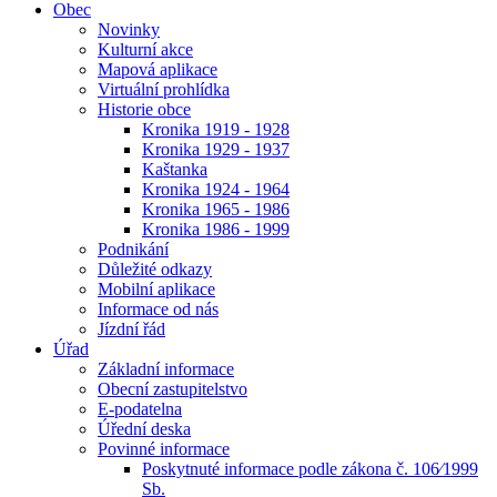
Obec
Novinky
Kulturní akce
Mapová aplikace
Virtuální prohlídka
Historie obce
Kronika 1919 - 1928
Kronika 1929 - 1937
Kaštanka
Kronika 1924 - 1964
Kronika 1965 - 1986
Kronika 1986 - 1999
Podnikání
Důležité odkazy
Mobilní aplikace
Informace od nás
Jízdní řád
Úřad
Základní informace
Obecní zastupitelstvo
E-podatelna
Úřední deska
Povinné informace
Poskytnuté informace podle zákona č. 106⁄1999
Sb.