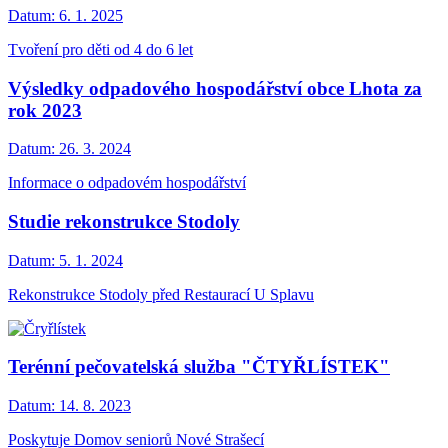
Datum:
6. 1. 2025
Tvoření pro děti od 4 do 6 let
Výsledky odpadového hospodářství obce Lhota za
rok 2023
Datum:
26. 3. 2024
Informace o odpadovém hospodářství
Studie rekonstrukce Stodoly
Datum:
5. 1. 2024
Rekonstrukce Stodoly před Restaurací U Splavu
Terénní pečovatelská služba "ČTYŘLÍSTEK"
Datum:
14. 8. 2023
Poskytuje Domov seniorů Nové Strašecí