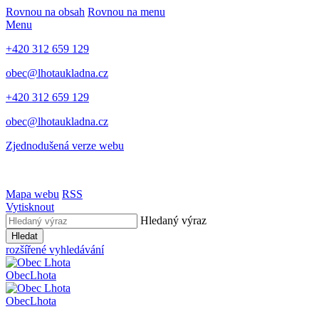
Rovnou na obsah
Rovnou na menu
Menu
+420 312 659 129
obec@lhotaukladna.cz
+420 312 659 129
obec@lhotaukladna.cz
Zjednodušená verze webu
Mapa webu
RSS
Vytisknout
Hledaný výraz
Hledat
rozšířené vyhledávání
Obec
Lhota
Obec
Lhota