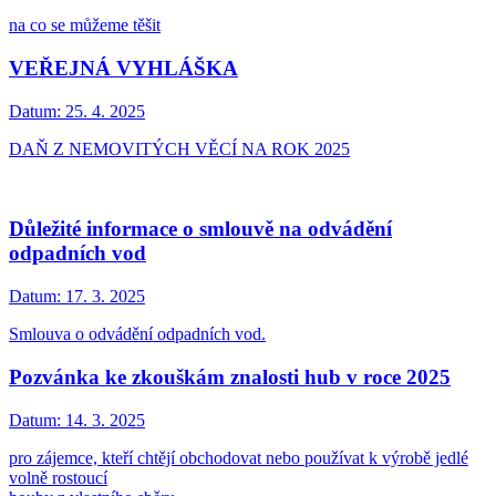
na co se můžeme těšit
VEŘEJNÁ VYHLÁŠKA
Datum:
25. 4. 2025
DAŇ Z NEMOVITÝCH VĚCÍ NA ROK 2025
Důležité informace o smlouvě na odvádění
odpadních vod
Datum:
17. 3. 2025
Smlouva o odvádění odpadních vod.
Pozvánka ke zkouškám znalosti hub v roce 2025
Datum:
14. 3. 2025
pro zájemce, kteří chtějí obchodovat nebo používat k výrobě jedlé
volně rostoucí