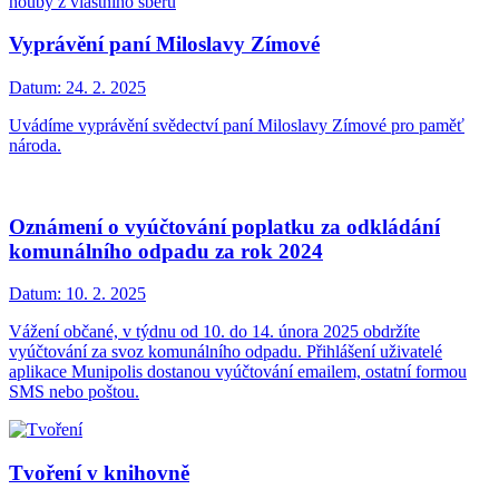
houby z vlastního sběru
Vyprávění paní Miloslavy Zímové
Datum:
24. 2. 2025
Uvádíme vyprávění svědectví paní Miloslavy Zímové pro paměť
národa.
Oznámení o vyúčtování poplatku za odkládání
komunálního odpadu za rok 2024
Datum:
10. 2. 2025
Vážení občané, v týdnu od 10. do 14. února 2025 obdržíte
vyúčtování za svoz komunálního odpadu. Přihlášení uživatelé
aplikace Munipolis dostanou vyúčtování emailem, ostatní formou
SMS nebo poštou.
Tvoření v knihovně