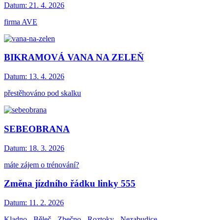
Datum:
21. 4. 2026
firma AVE
BIKRAMOVÁ VANA NA ZELEŇ
Datum:
13. 4. 2026
přestěhováno pod skalku
SEBEOBRANA
Datum:
18. 3. 2026
máte zájem o trénování?
Změna jízdního řádku linky 555
Datum:
11. 2. 2026
Kladno - Běleč - Zbečno - Roztoky - Nezabudice