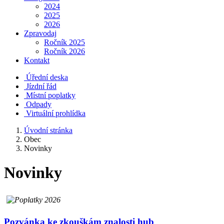
2024
2025
2026
Zpravodaj
Ročník 2025
Ročník 2026
Kontakt
Úřední deska
Jízdní řád
Místní poplatky
Odpady
Virtuální prohlídka
Úvodní stránka
Obec
Novinky
Novinky
Pozvánka ke zkouškám znalosti hub