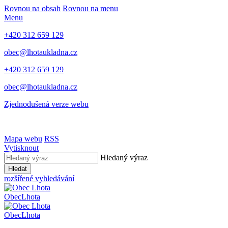
Rovnou na obsah
Rovnou na menu
Menu
+420 312 659 129
obec@lhotaukladna.cz
+420 312 659 129
obec@lhotaukladna.cz
Zjednodušená verze webu
Mapa webu
RSS
Vytisknout
Hledaný výraz
Hledat
rozšířené vyhledávání
Obec
Lhota
Obec
Lhota