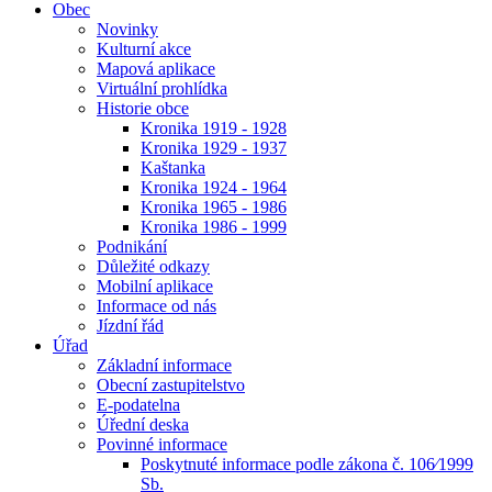
Obec
Novinky
Kulturní akce
Mapová aplikace
Virtuální prohlídka
Historie obce
Kronika 1919 - 1928
Kronika 1929 - 1937
Kaštanka
Kronika 1924 - 1964
Kronika 1965 - 1986
Kronika 1986 - 1999
Podnikání
Důležité odkazy
Mobilní aplikace
Informace od nás
Jízdní řád
Úřad
Základní informace
Obecní zastupitelstvo
E-podatelna
Úřední deska
Povinné informace
Poskytnuté informace podle zákona č. 106⁄1999
Sb.