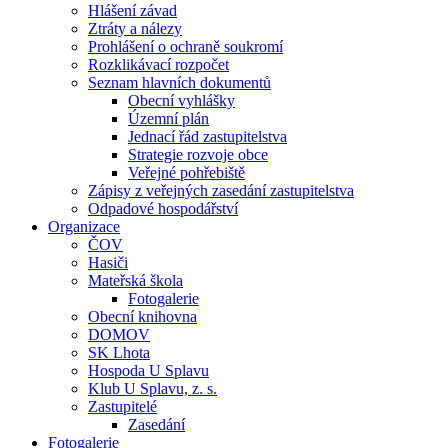
Hlášení závad
Ztráty a nálezy
Prohlášení o ochraně soukromí
Rozklikávací rozpočet
Seznam hlavních dokumentů
Obecní vyhlášky
Územní plán
Jednací řád zastupitelstva
Strategie rozvoje obce
Veřejné pohřebiště
Zápisy z veřejných zasedání zastupitelstva
Odpadové hospodářství
Organizace
ČOV
Hasiči
Mateřská škola
Fotogalerie
Obecní knihovna
DOMOV
SK Lhota
Hospoda U Splavu
Klub U Splavu, z. s.
Zastupitelé
Zasedání
Fotogalerie