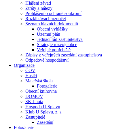
Hlášení závad
Ztráty a nálezy
Prohlášení o ochraně soukromí
Rozklikávací rozpočet
Seznam hlavních dokumentů
Obecní vyhlášky
Územní plán
Jednací řád zastupitelstva
Strategie rozvoje obce
Veřejné pohřebiště
Zápisy z veřejných zasedání zastupitelstva
Odpadové hospodářství
Organizace
ČOV
Hasiči
Mateřská škola
Fotogalerie
Obecní knihovna
DOMOV
SK Lhota
Hospoda U Splavu
Klub U Splavu, z. s.
Zastupitelé
Zasedání
Fotogalerie