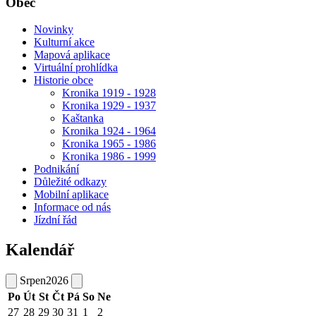
Obec
Novinky
Kulturní akce
Mapová aplikace
Virtuální prohlídka
Historie obce
Kronika 1919 - 1928
Kronika 1929 - 1937
Kaštanka
Kronika 1924 - 1964
Kronika 1965 - 1986
Kronika 1986 - 1999
Podnikání
Důležité odkazy
Mobilní aplikace
Informace od nás
Jízdní řád
Kalendář
Srpen
2026
Po
Út
St
Čt
Pá
So
Ne
27
28
29
30
31
1
2