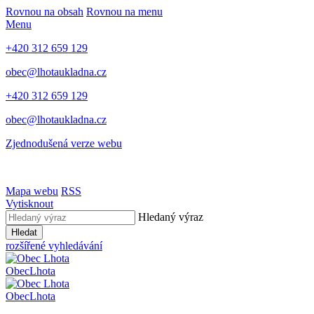
Rovnou na obsah
Rovnou na menu
Menu
+420 312 659 129
obec@lhotaukladna.cz
+420 312 659 129
obec@lhotaukladna.cz
Zjednodušená verze webu
Mapa webu
RSS
Vytisknout
Hledaný výraz
Hledat
rozšířené vyhledávání
Obec
Lhota
Obec
Lhota