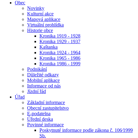
Obec
Novinky
Kulturní akce
Mapová aplikace
Virtuální prohlídka
Historie obce
Kronika 1919 - 1928
Kronika 1929 - 1937
Kaštanka
Kronika 1924 - 1964
Kronika 1965 - 1986
Kronika 1986 - 1999
Podnikání
Důležité odkazy
Mobilní aplikace
Informace od nás
Jízdní řád
Úřad
Základní informace
Obecní zastupitelstvo
E-podatelna
Úřední deska
Povinné informace
Poskytnuté informace podle zákona č. 106⁄1999
Sb.