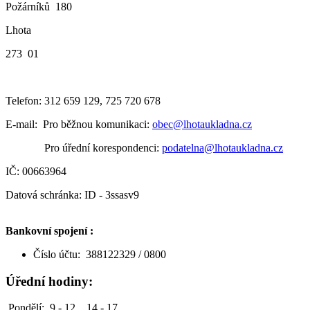
Požárníků 180
Lhota
273 01
Telefon: 312 659 129, 725 720 678
E-mail: Pro běžnou komunikaci:
obec@lhotaukladna.cz
Pro úřední korespondenci:
podatelna@lhotaukladna.cz
IČ: 00663964
Datová schránka: ID - 3ssasv9
Bankovní spojení :
Číslo účtu: 388122329 / 0800
Úřední hodiny:
Pondělí: 9 - 12 14 - 17