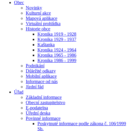
Obec
Novinky
Kulturní akce
Mapová aplikace
Virtuální prohlídka
Historie obce
Kronika 1919 - 1928
Kronika 1929 - 1937
Kaštanka
Kronika 1924 - 1964
Kronika 1965 - 1986
Kronika 1986 - 1999
Podnikání
Důležité odkazy
Mobilní aplikace
Informace od nás
Jízdní řád
Úřad
Základní informace
Obecní zastupitelstvo
E-podatelna
Úřední deska
Povinné informace
Poskytnuté informace podle zákona č. 106⁄1999
Sb.