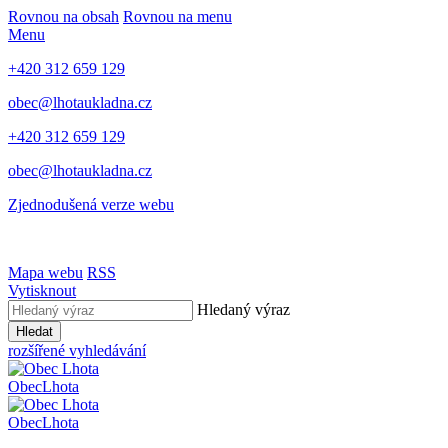
Rovnou na obsah
Rovnou na menu
Menu
+420 312 659 129
obec@lhotaukladna.cz
+420 312 659 129
obec@lhotaukladna.cz
Zjednodušená verze webu
Mapa webu
RSS
Vytisknout
Hledaný výraz
Hledat
rozšířené vyhledávání
Obec
Lhota
Obec
Lhota