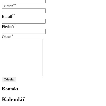
**
Telefon
**
E-mail
*
Předmět
*
Obsah
Odeslat
Kontakt
Kalendář