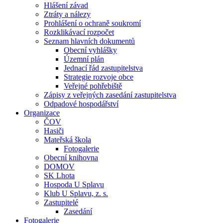
Hlášení závad
Ztráty a nálezy
Prohlášení o ochraně soukromí
Rozklikávací rozpočet
Seznam hlavních dokumentů
Obecní vyhlášky
Územní plán
Jednací řád zastupitelstva
Strategie rozvoje obce
Veřejné pohřebiště
Zápisy z veřejných zasedání zastupitelstva
Odpadové hospodářství
Organizace
ČOV
Hasiči
Mateřská škola
Fotogalerie
Obecní knihovna
DOMOV
SK Lhota
Hospoda U Splavu
Klub U Splavu, z. s.
Zastupitelé
Zasedání
Fotogalerie