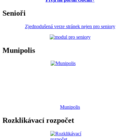
Senioři
Zjednodušená verze stránek nejen pro seniory
Munipolis
Munipolis
Rozklikávací rozpočet