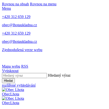
Rovnou na obsah
Rovnou na menu
Menu
+420 312 659 129
obec@lhotaukladna.cz
+420 312 659 129
obec@lhotaukladna.cz
Zjednodušená verze webu
Mapa webu
RSS
Vytisknout
Hledaný výraz
Hledat
rozšířené vyhledávání
Obec
Lhota
Obec
Lhota