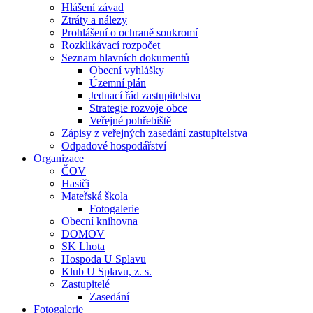
Hlášení závad
Ztráty a nálezy
Prohlášení o ochraně soukromí
Rozklikávací rozpočet
Seznam hlavních dokumentů
Obecní vyhlášky
Územní plán
Jednací řád zastupitelstva
Strategie rozvoje obce
Veřejné pohřebiště
Zápisy z veřejných zasedání zastupitelstva
Odpadové hospodářství
Organizace
ČOV
Hasiči
Mateřská škola
Fotogalerie
Obecní knihovna
DOMOV
SK Lhota
Hospoda U Splavu
Klub U Splavu, z. s.
Zastupitelé
Zasedání
Fotogalerie