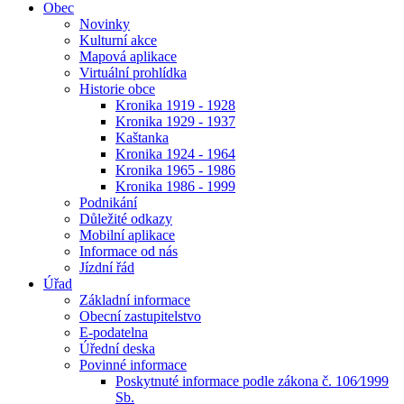
Obec
Novinky
Kulturní akce
Mapová aplikace
Virtuální prohlídka
Historie obce
Kronika 1919 - 1928
Kronika 1929 - 1937
Kaštanka
Kronika 1924 - 1964
Kronika 1965 - 1986
Kronika 1986 - 1999
Podnikání
Důležité odkazy
Mobilní aplikace
Informace od nás
Jízdní řád
Úřad
Základní informace
Obecní zastupitelstvo
E-podatelna
Úřední deska
Povinné informace
Poskytnuté informace podle zákona č. 106⁄1999
Sb.