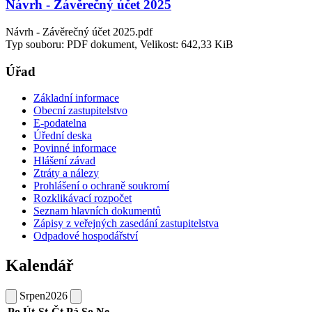
Návrh - Závěrečný účet 2025
Návrh - Závěrečný účet 2025.pdf
Typ souboru: PDF dokument, Velikost: 642,33 KiB
Úřad
Základní informace
Obecní zastupitelstvo
E-podatelna
Úřední deska
Povinné informace
Hlášení závad
Ztráty a nálezy
Prohlášení o ochraně soukromí
Rozklikávací rozpočet
Seznam hlavních dokumentů
Zápisy z veřejných zasedání zastupitelstva
Odpadové hospodářství
Kalendář
Srpen
2026
Po
Út
St
Čt
Pá
So
Ne