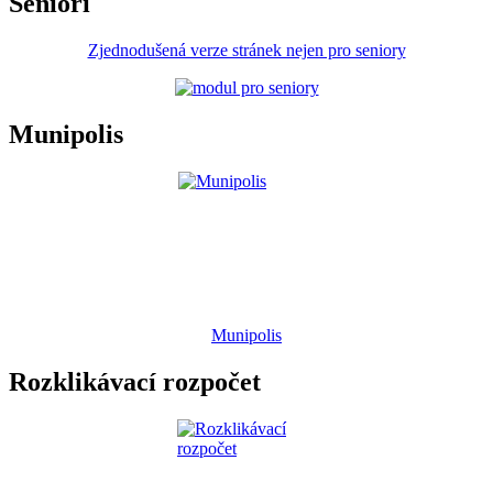
Senioři
Zjednodušená verze stránek nejen pro seniory
Munipolis
Munipolis
Rozklikávací rozpočet