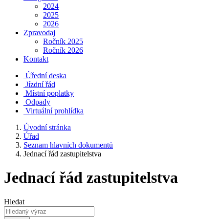
2024
2025
2026
Zpravodaj
Ročník 2025
Ročník 2026
Kontakt
Úřední deska
Jízdní řád
Místní poplatky
Odpady
Virtuální prohlídka
Úvodní stránka
Úřad
Seznam hlavních dokumentů
Jednací řád zastupitelstva
Jednací řád zastupitelstva
Hledat