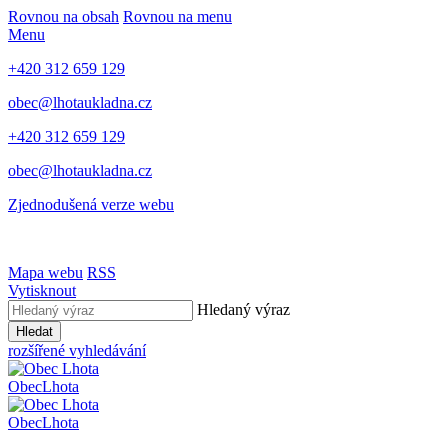
Rovnou na obsah
Rovnou na menu
Menu
+420 312 659 129
obec@lhotaukladna.cz
+420 312 659 129
obec@lhotaukladna.cz
Zjednodušená verze webu
Mapa webu
RSS
Vytisknout
Hledaný výraz
Hledat
rozšířené vyhledávání
Obec
Lhota
Obec
Lhota