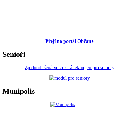
Přejí na portál Občan+
Senioři
Zjednodušená verze stránek nejen pro seniory
Munipolis