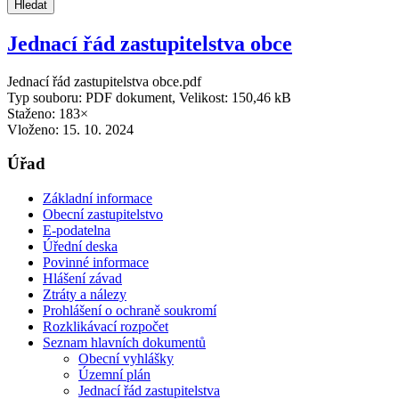
Hledat
Jednací řád zastupitelstva obce
Jednací řád zastupitelstva obce.pdf
Typ souboru: PDF dokument, Velikost: 150,46 kB
Staženo: 183×
Vloženo:
15. 10. 2024
Úřad
Základní informace
Obecní zastupitelstvo
E-podatelna
Úřední deska
Povinné informace
Hlášení závad
Ztráty a nálezy
Prohlášení o ochraně soukromí
Rozklikávací rozpočet
Seznam hlavních dokumentů
Obecní vyhlášky
Územní plán
Jednací řád zastupitelstva