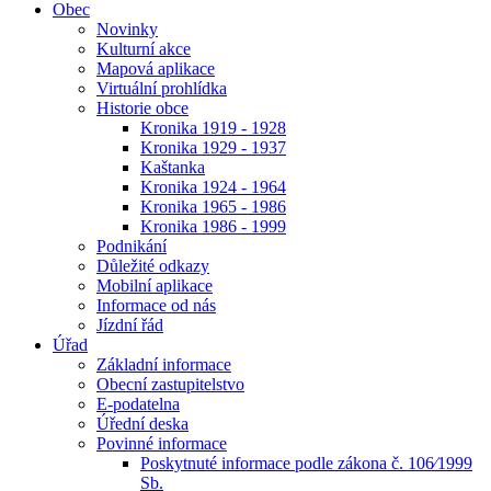
Obec
Novinky
Kulturní akce
Mapová aplikace
Virtuální prohlídka
Historie obce
Kronika 1919 - 1928
Kronika 1929 - 1937
Kaštanka
Kronika 1924 - 1964
Kronika 1965 - 1986
Kronika 1986 - 1999
Podnikání
Důležité odkazy
Mobilní aplikace
Informace od nás
Jízdní řád
Úřad
Základní informace
Obecní zastupitelstvo
E-podatelna
Úřední deska
Povinné informace
Poskytnuté informace podle zákona č. 106⁄1999
Sb.