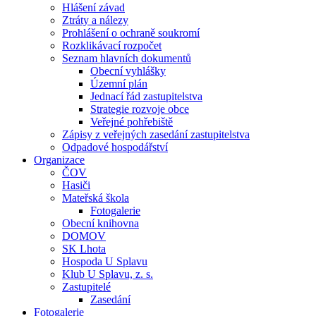
Hlášení závad
Ztráty a nálezy
Prohlášení o ochraně soukromí
Rozklikávací rozpočet
Seznam hlavních dokumentů
Obecní vyhlášky
Územní plán
Jednací řád zastupitelstva
Strategie rozvoje obce
Veřejné pohřebiště
Zápisy z veřejných zasedání zastupitelstva
Odpadové hospodářství
Organizace
ČOV
Hasiči
Mateřská škola
Fotogalerie
Obecní knihovna
DOMOV
SK Lhota
Hospoda U Splavu
Klub U Splavu, z. s.
Zastupitelé
Zasedání
Fotogalerie