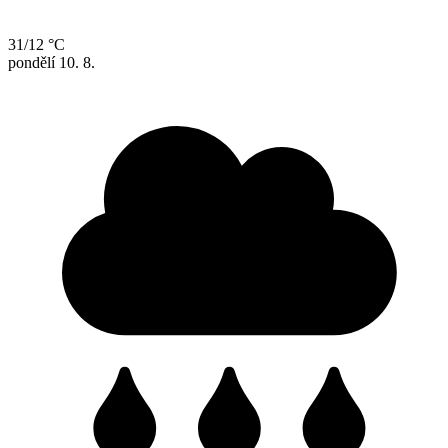
31/12 °C
pondělí
10. 8.