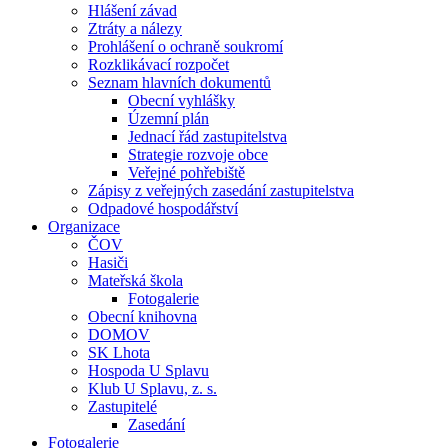
Hlášení závad
Ztráty a nálezy
Prohlášení o ochraně soukromí
Rozklikávací rozpočet
Seznam hlavních dokumentů
Obecní vyhlášky
Územní plán
Jednací řád zastupitelstva
Strategie rozvoje obce
Veřejné pohřebiště
Zápisy z veřejných zasedání zastupitelstva
Odpadové hospodářství
Organizace
ČOV
Hasiči
Mateřská škola
Fotogalerie
Obecní knihovna
DOMOV
SK Lhota
Hospoda U Splavu
Klub U Splavu, z. s.
Zastupitelé
Zasedání
Fotogalerie