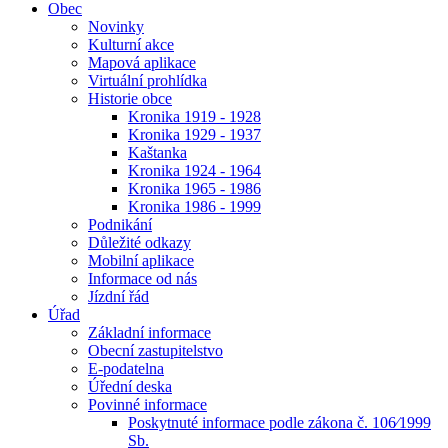
Obec
Novinky
Kulturní akce
Mapová aplikace
Virtuální prohlídka
Historie obce
Kronika 1919 - 1928
Kronika 1929 - 1937
Kaštanka
Kronika 1924 - 1964
Kronika 1965 - 1986
Kronika 1986 - 1999
Podnikání
Důležité odkazy
Mobilní aplikace
Informace od nás
Jízdní řád
Úřad
Základní informace
Obecní zastupitelstvo
E-podatelna
Úřední deska
Povinné informace
Poskytnuté informace podle zákona č. 106⁄1999
Sb.