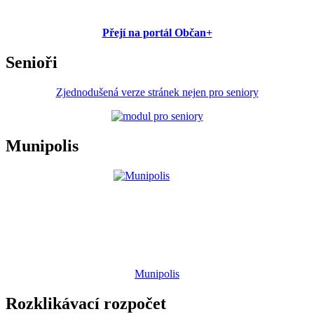
Přejí na portál Občan+
Senioři
Zjednodušená verze stránek nejen pro seniory
Munipolis
Munipolis
Rozklikávací rozpočet