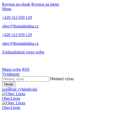
Rovnou na obsah
Rovnou na menu
Menu
+420 312 659 129
obec@lhotaukladna.cz
+420 312 659 129
obec@lhotaukladna.cz
Zjednodušená verze webu
Mapa webu
RSS
Vytisknout
Hledaný výraz
Hledat
rozšířené vyhledávání
Obec
Lhota
Obec
Lhota