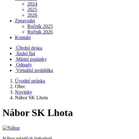
2024
2025
2026
Zpravodaj
Ročník 2025
Ročník 2026
Kontakt
Úřední deska
Jízdní řád
Místní poplatky
Odpady
Virtuální prohlídka
Úvodní stránka
Obec
Novinky
Nábor SK Lhota
Nábor SK Lhota
Nábor mladých fotbalistů