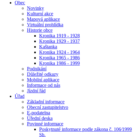
Obec
Novinky
Kulturní akce
Mapová aplikace
Virtuální prohlídka
Historie obce
Kronika 1919 - 1928
Kronika 1929 - 1937
Kaštanka
Kronika 1924 - 1964
Kronika 1965 - 1986
Kronika 1986 - 1999
Podnikání
Důležité odkazy
Mobilní aplikace
Informace od nás
Jízdní řád
Úřad
Základní informace
Obecní zastupitelstvo
E-podatelna
Úřední deska
Povinné informace
Poskytnuté informace podle zákona č. 106⁄1999
Sb.