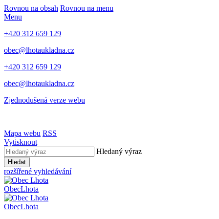
Rovnou na obsah
Rovnou na menu
Menu
+420 312 659 129
obec@lhotaukladna.cz
+420 312 659 129
obec@lhotaukladna.cz
Zjednodušená verze webu
Mapa webu
RSS
Vytisknout
Hledaný výraz
Hledat
rozšířené vyhledávání
Obec
Lhota
Obec
Lhota