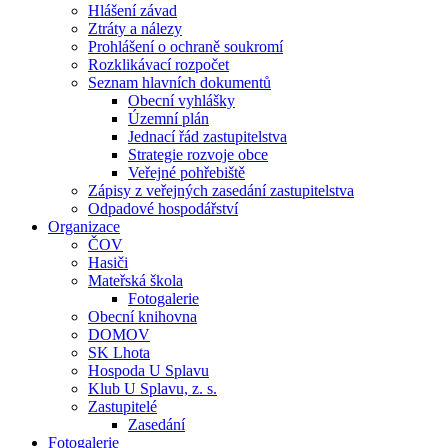
Hlášení závad
Ztráty a nálezy
Prohlášení o ochraně soukromí
Rozklikávací rozpočet
Seznam hlavních dokumentů
Obecní vyhlášky
Územní plán
Jednací řád zastupitelstva
Strategie rozvoje obce
Veřejné pohřebiště
Zápisy z veřejných zasedání zastupitelstva
Odpadové hospodářství
Organizace
ČOV
Hasiči
Mateřská škola
Fotogalerie
Obecní knihovna
DOMOV
SK Lhota
Hospoda U Splavu
Klub U Splavu, z. s.
Zastupitelé
Zasedání
Fotogalerie