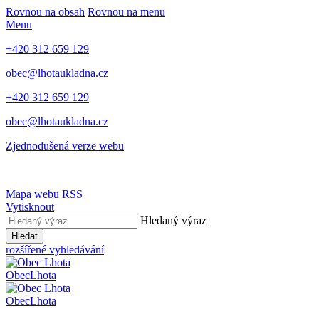
Rovnou na obsah
Rovnou na menu
Menu
+420 312 659 129
obec@lhotaukladna.cz
+420 312 659 129
obec@lhotaukladna.cz
Zjednodušená verze webu
Mapa webu
RSS
Vytisknout
Hledaný výraz
Hledat
rozšířené vyhledávání
Obec
Lhota
Obec
Lhota