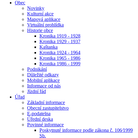
Obec
Novinky
Kulturní akce
Mapová aplikace
Virtuální prohlídka
Historie obce
Kronika 1919 - 1928
Kronika 1929 - 1937
Kaštanka
Kronika 1924 - 1964
Kronika 1965 - 1986
Kronika 1986 - 1999
Podnikání
Důležité odkazy
Mobilní aplikace
Informace od nás
Jízdní řád
Úřad
Základní informace
Obecní zastupitelstvo
E-podatelna
Úřední deska
Povinné informace
Poskytnuté informace podle zákona č. 106⁄1999
Sb.