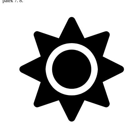
pátek
7. 8.