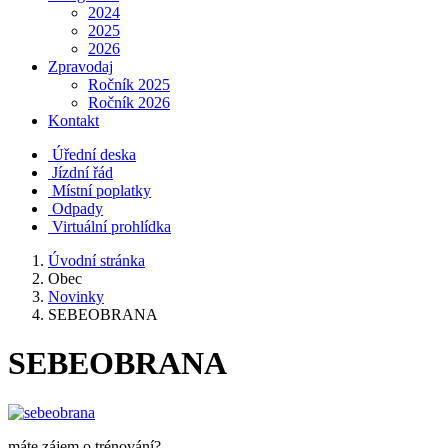
2024
2025
2026
Zpravodaj
Ročník 2025
Ročník 2026
Kontakt
Úřední deska
Jízdní řád
Místní poplatky
Odpady
Virtuální prohlídka
Úvodní stránka
Obec
Novinky
SEBEOBRANA
SEBEOBRANA
máte zájem o trénování?