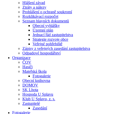
Hlášení závad
Ztráty a nálezy
Prohlášení o ochraně soukromí
Rozklikávací rozpočet
Seznam hlavních dokumentů
Obecní vyhlášky
Územní plán
Jednací řád zastupitelstva
Strategie rozvoje obce
Veřejné pohřebiště
Zápisy z veřejných zasedání zastupitelstva
Odpadové hospodářství
Organizace
ČOV
Hasiči
Mateřská škola
Fotogalerie
Obecní knihovna
DOMOV
SK Lhota
Hospoda U Splavu
Klub U Splavu, z. s.
Zastupitelé
Zasedání
Fotogalerie