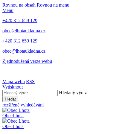
Rovnou na obsah
Rovnou na menu
Menu
+420 312 659 129
obec@lhotaukladna.cz
+420 312 659 129
obec@lhotaukladna.cz
Zjednodušená verze webu
Mapa webu
RSS
Vytisknout
Hledaný výraz
Hledat
rozšířené vyhledávání
Obec
Lhota
Obec
Lhota