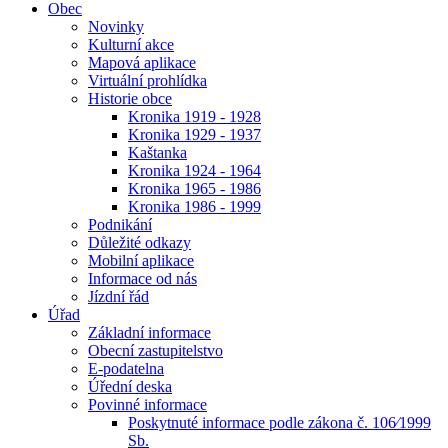
Obec
Novinky
Kulturní akce
Mapová aplikace
Virtuální prohlídka
Historie obce
Kronika 1919 - 1928
Kronika 1929 - 1937
Kaštanka
Kronika 1924 - 1964
Kronika 1965 - 1986
Kronika 1986 - 1999
Podnikání
Důležité odkazy
Mobilní aplikace
Informace od nás
Jízdní řád
Úřad
Základní informace
Obecní zastupitelstvo
E-podatelna
Úřední deska
Povinné informace
Poskytnuté informace podle zákona č. 106⁄1999
Sb.