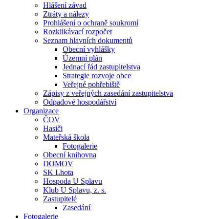
Hlášení závad
Ztráty a nálezy
Prohlášení o ochraně soukromí
Rozklikávací rozpočet
Seznam hlavních dokumentů
Obecní vyhlášky
Územní plán
Jednací řád zastupitelstva
Strategie rozvoje obce
Veřejné pohřebiště
Zápisy z veřejných zasedání zastupitelstva
Odpadové hospodářství
Organizace
ČOV
Hasiči
Mateřská škola
Fotogalerie
Obecní knihovna
DOMOV
SK Lhota
Hospoda U Splavu
Klub U Splavu, z. s.
Zastupitelé
Zasedání
Fotogalerie