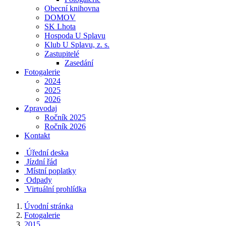
Obecní knihovna
DOMOV
SK Lhota
Hospoda U Splavu
Klub U Splavu, z. s.
Zastupitelé
Zasedání
Fotogalerie
2024
2025
2026
Zpravodaj
Ročník 2025
Ročník 2026
Kontakt
Úřední deska
Jízdní řád
Místní poplatky
Odpady
Virtuální prohlídka
Úvodní stránka
Fotogalerie
2015