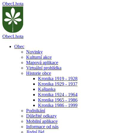
Obec
Lhota
Obec
Lhota
Obec
Novinky
Kulturní akce
Mapová aplikace
Virtuální prohlídka
Historie obce
Kronika 1919 - 1928
Kronika 1929 - 1937
Kaštanka
Kronika 1924 - 1964
Kronika 1965 - 1986
Kronika 1986 - 1999
Podnikání
Důležité odkazy
Mobilní aplikace
Informace od nás
Jízdní řád