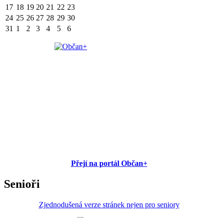
17
18
19
20
21
22
23
24
25
26
27
28
29
30
31
1
2
3
4
5
6
Přejí na portál Občan+
Senioři
Zjednodušená verze stránek nejen pro seniory