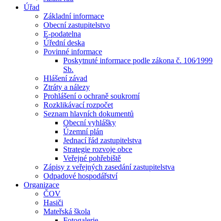
Úřad
Základní informace
Obecní zastupitelstvo
E-podatelna
Úřední deska
Povinné informace
Poskytnuté informace podle zákona č. 106⁄1999
Sb.
Hlášení závad
Ztráty a nálezy
Prohlášení o ochraně soukromí
Rozklikávací rozpočet
Seznam hlavních dokumentů
Obecní vyhlášky
Územní plán
Jednací řád zastupitelstva
Strategie rozvoje obce
Veřejné pohřebiště
Zápisy z veřejných zasedání zastupitelstva
Odpadové hospodářství
Organizace
ČOV
Hasiči
Mateřská škola
Fotogalerie