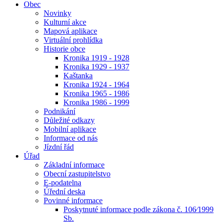
Obec
Novinky
Kulturní akce
Mapová aplikace
Virtuální prohlídka
Historie obce
Kronika 1919 - 1928
Kronika 1929 - 1937
Kaštanka
Kronika 1924 - 1964
Kronika 1965 - 1986
Kronika 1986 - 1999
Podnikání
Důležité odkazy
Mobilní aplikace
Informace od nás
Jízdní řád
Úřad
Základní informace
Obecní zastupitelstvo
E-podatelna
Úřední deska
Povinné informace
Poskytnuté informace podle zákona č. 106⁄1999
Sb.