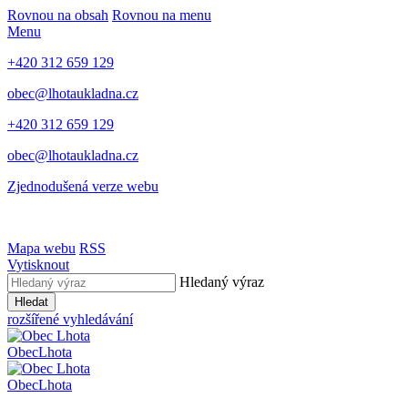
Rovnou na obsah
Rovnou na menu
Menu
+420 312 659 129
obec@lhotaukladna.cz
+420 312 659 129
obec@lhotaukladna.cz
Zjednodušená verze webu
Mapa webu
RSS
Vytisknout
Hledaný výraz
Hledat
rozšířené vyhledávání
Obec
Lhota
Obec
Lhota