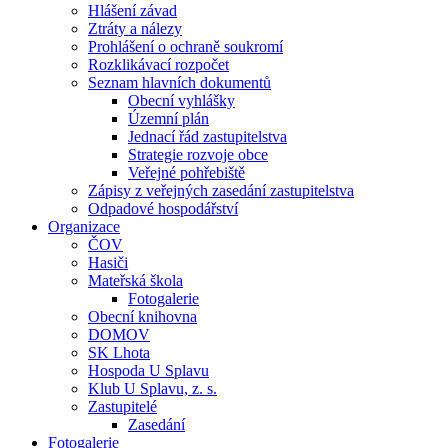
Hlášení závad
Ztráty a nálezy
Prohlášení o ochraně soukromí
Rozklikávací rozpočet
Seznam hlavních dokumentů
Obecní vyhlášky
Územní plán
Jednací řád zastupitelstva
Strategie rozvoje obce
Veřejné pohřebiště
Zápisy z veřejných zasedání zastupitelstva
Odpadové hospodářství
Organizace
ČOV
Hasiči
Mateřská škola
Fotogalerie
Obecní knihovna
DOMOV
SK Lhota
Hospoda U Splavu
Klub U Splavu, z. s.
Zastupitelé
Zasedání
Fotogalerie