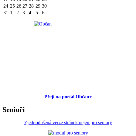
24
25
26
27
28
29
30
31
1
2
3
4
5
6
Přejí na portál Občan+
Senioři
Zjednodušená verze stránek nejen pro seniory