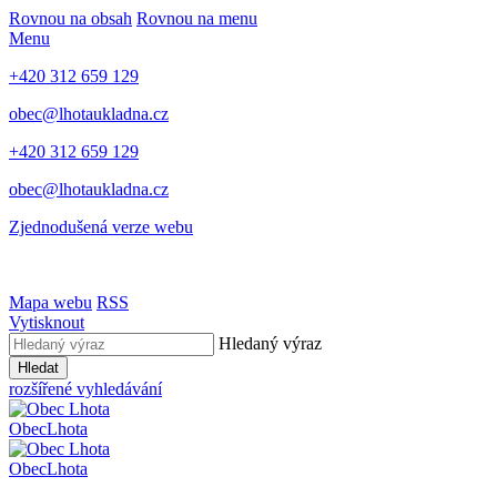
Rovnou na obsah
Rovnou na menu
Menu
+420 312 659 129
obec@lhotaukladna.cz
+420 312 659 129
obec@lhotaukladna.cz
Zjednodušená verze webu
Mapa webu
RSS
Vytisknout
Hledaný výraz
Hledat
rozšířené vyhledávání
Obec
Lhota
Obec
Lhota