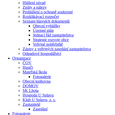
Hlášení závad
Ztráty a nálezy
Prohlášení o ochraně soukromí
Rozklikávací rozpočet
Seznam hlavních dokumentů
Obecní vyhlášky
Územní plán
Jednací řád zastupitelstva
Strategie rozvoje obce
Veřejné pohřebiště
Zápisy z veřejných zasedání zastupitelstva
Odpadové hospodářství
Organizace
ČOV
Hasiči
Mateřská škola
Fotogalerie
Obecní knihovna
DOMOV
SK Lhota
Hospoda U Splavu
Klub U Splavu, z. s.
Zastupitelé
Zasedání
Fotogalerie