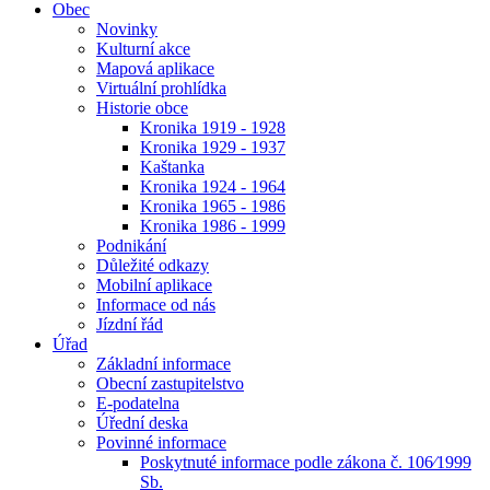
Obec
Novinky
Kulturní akce
Mapová aplikace
Virtuální prohlídka
Historie obce
Kronika 1919 - 1928
Kronika 1929 - 1937
Kaštanka
Kronika 1924 - 1964
Kronika 1965 - 1986
Kronika 1986 - 1999
Podnikání
Důležité odkazy
Mobilní aplikace
Informace od nás
Jízdní řád
Úřad
Základní informace
Obecní zastupitelstvo
E-podatelna
Úřední deska
Povinné informace
Poskytnuté informace podle zákona č. 106⁄1999
Sb.