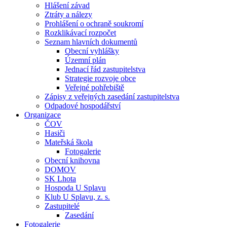
Hlášení závad
Ztráty a nálezy
Prohlášení o ochraně soukromí
Rozklikávací rozpočet
Seznam hlavních dokumentů
Obecní vyhlášky
Územní plán
Jednací řád zastupitelstva
Strategie rozvoje obce
Veřejné pohřebiště
Zápisy z veřejných zasedání zastupitelstva
Odpadové hospodářství
Organizace
ČOV
Hasiči
Mateřská škola
Fotogalerie
Obecní knihovna
DOMOV
SK Lhota
Hospoda U Splavu
Klub U Splavu, z. s.
Zastupitelé
Zasedání
Fotogalerie