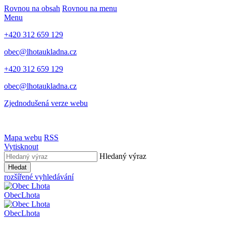
Rovnou na obsah
Rovnou na menu
Menu
+420 312 659 129
obec@lhotaukladna.cz
+420 312 659 129
obec@lhotaukladna.cz
Zjednodušená verze webu
Mapa webu
RSS
Vytisknout
Hledaný výraz
Hledat
rozšířené vyhledávání
Obec
Lhota
Obec
Lhota