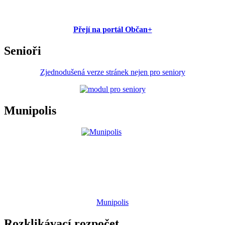
Přejí na portál Občan+
Senioři
Zjednodušená verze stránek nejen pro seniory
Munipolis
Munipolis
Rozklikávací rozpočet