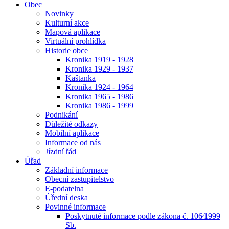
Obec
Novinky
Kulturní akce
Mapová aplikace
Virtuální prohlídka
Historie obce
Kronika 1919 - 1928
Kronika 1929 - 1937
Kaštanka
Kronika 1924 - 1964
Kronika 1965 - 1986
Kronika 1986 - 1999
Podnikání
Důležité odkazy
Mobilní aplikace
Informace od nás
Jízdní řád
Úřad
Základní informace
Obecní zastupitelstvo
E-podatelna
Úřední deska
Povinné informace
Poskytnuté informace podle zákona č. 106⁄1999
Sb.