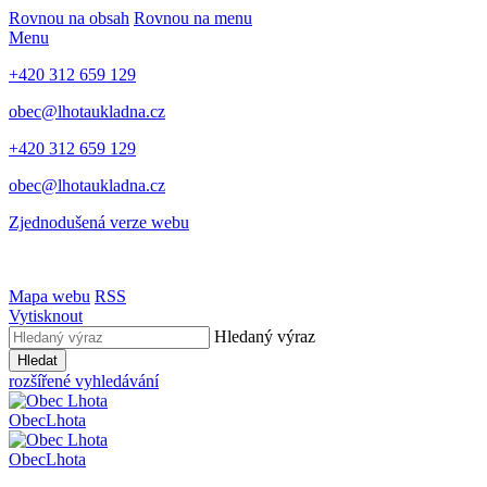
Rovnou na obsah
Rovnou na menu
Menu
+420 312 659 129
obec@lhotaukladna.cz
+420 312 659 129
obec@lhotaukladna.cz
Zjednodušená verze webu
Mapa webu
RSS
Vytisknout
Hledaný výraz
Hledat
rozšířené vyhledávání
Obec
Lhota
Obec
Lhota