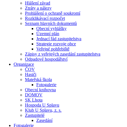
Hlášení závad
Ztráty a nálezy
Prohlášení o ochraně soukromí
Rozklikávací rozpočet
Seznam hlavních dokumentů
Obecní vyhlášky
Územní plán
Jednací řád zastupitelstva
Strategie rozvoje obce
Veřejné pohřebiště
Zápisy z veřejných zasedání zastupitelstva
Odpadové hospodářství
Organizace
ČOV
Hasiči
Mateřská škola
Fotogalerie
Obecní knihovna
DOMOV
SK Lhota
Hospoda U Splavu
Klub U Splavu, z. s.
Zastupitelé
Zasedání
Fotogalerie