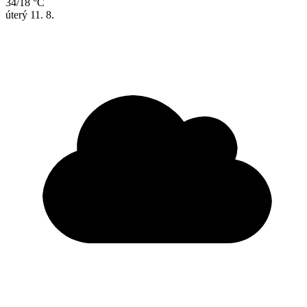
34/18 °C
úterý
11. 8.