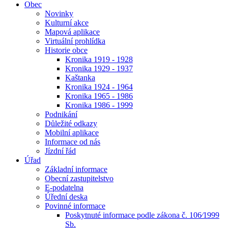
Obec
Novinky
Kulturní akce
Mapová aplikace
Virtuální prohlídka
Historie obce
Kronika 1919 - 1928
Kronika 1929 - 1937
Kaštanka
Kronika 1924 - 1964
Kronika 1965 - 1986
Kronika 1986 - 1999
Podnikání
Důležité odkazy
Mobilní aplikace
Informace od nás
Jízdní řád
Úřad
Základní informace
Obecní zastupitelstvo
E-podatelna
Úřední deska
Povinné informace
Poskytnuté informace podle zákona č. 106⁄1999
Sb.