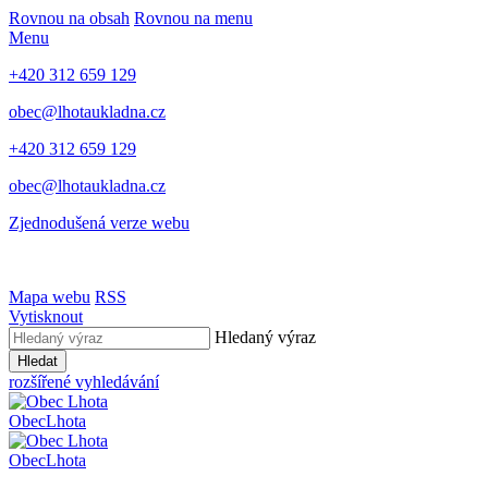
Rovnou na obsah
Rovnou na menu
Menu
+420 312 659 129
obec@lhotaukladna.cz
+420 312 659 129
obec@lhotaukladna.cz
Zjednodušená verze webu
Mapa webu
RSS
Vytisknout
Hledaný výraz
Hledat
rozšířené vyhledávání
Obec
Lhota
Obec
Lhota