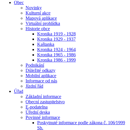
Obec
Novinky
Kulturní akce
Mapová aplikace
Virtuální prohlídka
Historie obce
Kronika 1919 - 1928
Kronika 1929 - 1937
Kaštanka
Kronika 1924 - 1964
Kronika 1965 - 1986
Kronika 1986 - 1999
Podnikání
Důležité odkazy
Mobilní aplikace
Informace od nás
Jízdní řád
Úřad
Základní informace
Obecní zastupitelstvo
E-podatelna
Úřední deska
Povinné informace
Poskytnuté informace podle zákona č. 106⁄1999
Sb.