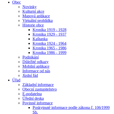
Obec
Novinky
Kulturní akce
Mapová aplikace
Virtuální prohlídka
Historie obce
Kronika 1919 - 1928
Kronika 1929 - 1937
Kaštanka
Kronika 1924 - 1964
Kronika 1965 - 1986
Kronika 1986 - 1999
Podnikání
Důležité odkazy
Mobilní aplikace
Informace od nás
Jízdní řád
Úřad
Základní informace
Obecní zastupitelstvo
E-podatelna
Úřední deska
Povinné informace
Poskytnuté informace podle zákona č. 106⁄1999
Sb.