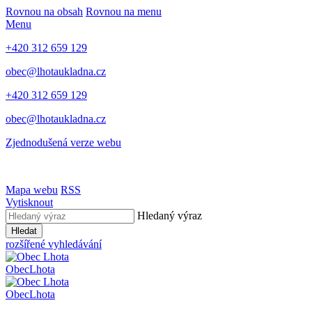
Rovnou na obsah
Rovnou na menu
Menu
+420 312 659 129
obec@lhotaukladna.cz
+420 312 659 129
obec@lhotaukladna.cz
Zjednodušená verze webu
Mapa webu
RSS
Vytisknout
Hledaný výraz
Hledat
rozšířené vyhledávání
Obec
Lhota
Obec
Lhota