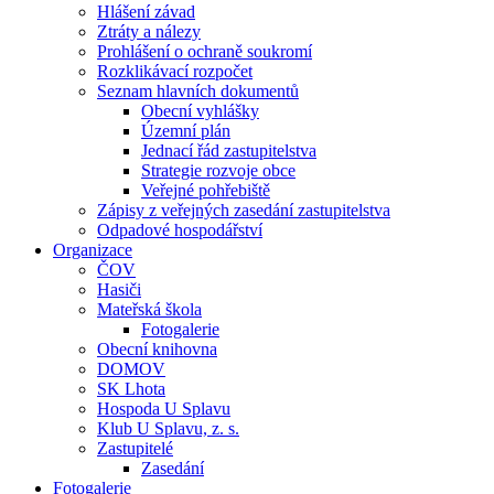
Hlášení závad
Ztráty a nálezy
Prohlášení o ochraně soukromí
Rozklikávací rozpočet
Seznam hlavních dokumentů
Obecní vyhlášky
Územní plán
Jednací řád zastupitelstva
Strategie rozvoje obce
Veřejné pohřebiště
Zápisy z veřejných zasedání zastupitelstva
Odpadové hospodářství
Organizace
ČOV
Hasiči
Mateřská škola
Fotogalerie
Obecní knihovna
DOMOV
SK Lhota
Hospoda U Splavu
Klub U Splavu, z. s.
Zastupitelé
Zasedání
Fotogalerie