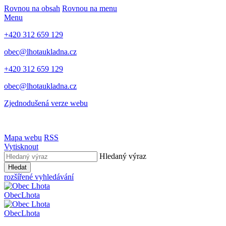
Rovnou na obsah
Rovnou na menu
Menu
+420 312 659 129
obec@lhotaukladna.cz
+420 312 659 129
obec@lhotaukladna.cz
Zjednodušená verze webu
Mapa webu
RSS
Vytisknout
Hledaný výraz
Hledat
rozšířené vyhledávání
Obec
Lhota
Obec
Lhota