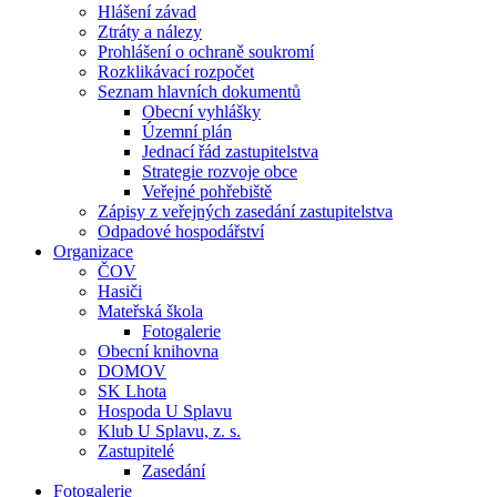
Hlášení závad
Ztráty a nálezy
Prohlášení o ochraně soukromí
Rozklikávací rozpočet
Seznam hlavních dokumentů
Obecní vyhlášky
Územní plán
Jednací řád zastupitelstva
Strategie rozvoje obce
Veřejné pohřebiště
Zápisy z veřejných zasedání zastupitelstva
Odpadové hospodářství
Organizace
ČOV
Hasiči
Mateřská škola
Fotogalerie
Obecní knihovna
DOMOV
SK Lhota
Hospoda U Splavu
Klub U Splavu, z. s.
Zastupitelé
Zasedání
Fotogalerie