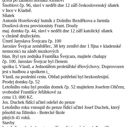
dcera po zabitém horníku Aloisovi
Šnoblovi čp. 96, slaví v neděli dne 12 září československý sňatek
v Ince v Kladně.
Sňatek
Antonín Horešovský hutník z Dolního Bezděkova a Jarmila
Doušová dcera provisionisty Frant. Doušy
maj. domku čp. 44, slaví v neděli dne 12 září katolický sňatek
v chrámě družeckém.
Úmrtí Jaroslava Švejcara čp. 100
Jaroslav Švejcar zemědělec, 38 lety zemřel dne 1 října v kladenské
nemocnici na zánět mozkových
blan. Byl syn zedníka Františka Švejcara, majitele chalupy
čp. 100. Jaroslav Švejcar byl členem
spolku L VlastL a Jednotářem proletářské tělovýchovy. Doprovozen
jest s hudbou a spolkem i_
VlastL na poslední cestu. Obřad pohřební byl bezkonfesijní.
Prodej domku čp. 52
Letošního roku byl prodán domek čp. 52 majitelem Josefem Oličem,
svobodné Františce Jeřábkové za
cenu 13. 000 Kč.
Jos. Duchek řídící učitel odešel do penze
Letošního roku vstoupil do penze řídící učitel Josef Duchek, který
působil na žilinsko - lhotecké škole
plných 41 roků.
Stavby