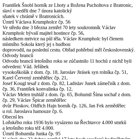
František Šnobl horník ze Lhoty a Božena Pucholtova z Bratronic,
slaví v neděli dne 7 února katolický
sňatek v chrámě v Bratronicích.
Úmrtí Václava Krumpholce čp. 56
Ve středu dne 3 března zemřel 70 lety soukromník Václav
Krumpholc bývalí majitel hostince čp. 56,
následkem mrtvice na půl těla. Václav Krumpholc byl členem
místního Sokola který jej s hudbou
doprovodil, na poslední cestu. Obřad pohřební měl československý.
Odvody branců
Odvodu branců letošního roku se zúčastnilo 11 hochů z nichž byli
odvedeni: Vád. Jeřábek
vysokoškolák z dom. čp. 18, Jaroslav Jirásek syn rolníka čp. 51,
Karel Červený zemědělec čp. 21,
Josef Kougl tesař z dom. čp. 82, Ladislav Junek zámečník z dom.
čp. 36, František konvalinka čp. 12,
Václav Melen truhlář z dom. čp. 65, Bohumil Šíma sochař z dom.
čp. 29, Václav Špicar zemědělec
dvůr Ploskov, Oldřich Hajn horník čp. 126, Jan Fek zemědělec
u rol. Jaroslava hamouze čp. 6.
Obecní les
Loňského roku 1936 bylo vysázeno na Řechtavce 4.000 smrků
a letošního roku též 4.000.
Úmrtí Bohumila Junka čp. 95