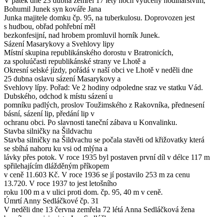
V pátek dne 23 dubna zemřel 17 lety hoch vyučený hodinářstvím,
Bohumil Junek syn kováře Jana
Junka majitele domku čp. 95, na tuberkulosu. Doprovozen jest
s hudbou, obřad pohřební měl
bezkonfesijní, nad hrobem promluvil horník Junek.
Sázení Masarykovy a Svehlovy lipy
Místní skupina republikánského dorostu v Bratronicích,
za spoluúčasti republikánské strany ve Lhotě a
Okresní selské jízdy, pořádá v naší obci ve Lhotě v neděli dne
25 dubna oslavu sázení Masarykovy a
Svehlovy lípy. Pořad: Ve 2 hodiny odpoledne sraz ve statku Vád.
Dubského, odchod k místu sázení u
pomníku padlých, proslov Toužimského z Rakovníka, přednesení
básní, sázení lip, předání lip v
ochranu obci. Po slavnosti taneční zábava u Konvalinku.
Stavba silničky na Šildvachu
Stavba silničky na Šildvachu se počala stavěti od křižovatky která
se sbíhá nahoru ku vsi od mlýna a
lávky přes potok. V roce 1935 byl postaven první díl v délce 117 m
spřilehajícím dlážděným příkopem
v ceně 11.603 Kč. V roce 1936 se jí postavilo 253 m za cenu
13.720. V roce 1937 to jest letošního
roku 100 m a v ulici proti dom. čp. 95, 40 m v ceně.
Úmrtí Anny Sedláčkové čp. 31
V neděli dne 13 června zemřela 72 létá Anna Sedláčková žena