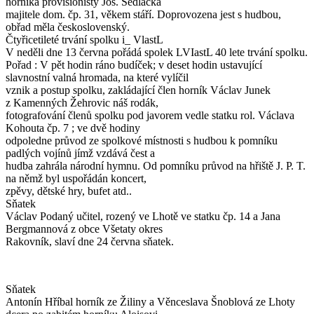
horníka provisionisty Jos. Sedláčka
majitele dom. čp. 31, věkem stáří. Doprovozena jest s hudbou,
obřad měla československý.
Čtyřicetileté trvání spolku i_ VlastL
V neděli dne 13 června pořádá spolek LVIastL 40 lete trvání spolku.
Pořad : V pět hodin ráno budíček; v deset hodin ustavující
slavnostní valná hromada, na které vylíčil
vznik a postup spolku, zakládající člen horník Václav Junek
z Kamenných Žehrovic náš rodák,
fotografování členů spolku pod javorem vedle statku rol. Václava
Kohouta čp. 7 ; ve dvě hodiny
odpoledne průvod ze spolkové místnosti s hudbou k pomníku
padlých vojínů jímž vzdává čest a
hudba zahrála národní hymnu. Od pomníku průvod na hřiště J. P. T.
na němž byl uspořádán koncert,
zpěvy, dětské hry, bufet atd..
Sňatek
Václav Podaný učitel, rozený ve Lhotě ve statku čp. 14 a Jana
Bergmannová z obce Všetaty okres
Rakovník, slaví dne 24 června sňatek.
Sňatek
Antonín Hříbal horník ze Žiliny a Věnceslava Šnoblová ze Lhoty