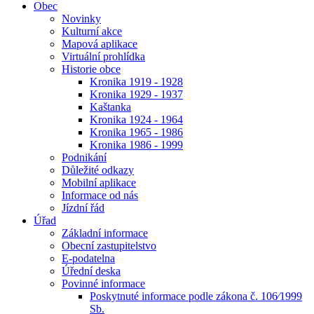
Obec
Novinky
Kulturní akce
Mapová aplikace
Virtuální prohlídka
Historie obce
Kronika 1919 - 1928
Kronika 1929 - 1937
Kaštanka
Kronika 1924 - 1964
Kronika 1965 - 1986
Kronika 1986 - 1999
Podnikání
Důležité odkazy
Mobilní aplikace
Informace od nás
Jízdní řád
Úřad
Základní informace
Obecní zastupitelstvo
E-podatelna
Úřední deska
Povinné informace
Poskytnuté informace podle zákona č. 106⁄1999
Sb.