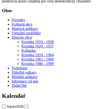
politickou posici zaujímá pro svůj demokratický charakter.
Obec
Novinky
Kulturní akce
Mapová aplikace
Virtuální prohlídka
Historie obce
Kronika 1919 - 1928
Kronika 1929 - 1937
Kaštanka
Kronika 1924 - 1964
Kronika 1965 - 1986
Kronika 1986 - 1999
Podnikání
Důležité odkazy
Mobilní aplikace
Informace od nás
Jízdní řád
Kalendář
Srpen
2026