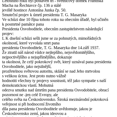
Letošního roku byl postaven tří - světnicový domek Františka
Macha na Řechtavce čp. 136 a stálé
jeviště hostince Antonína Junka čp. 50.
Smuteční projev k úmrtí presidenta T. G. Masaryka
Ve schůzi dne 10 října tohoto roku na obecním úřadě, byl učiněn
k posmrtné památce pana
Presidenta Osvoboditele, obecním zastupitelstvem následující
projev:
L K dnešní schůzi sešli jsme se za pohnutých, mimořádných
okolností, které vyvolala smrt pana
presidenta Osvoboditele, T. G. Masaryka dne 14.září 1937.
Že ztratil náš národ vůdce nejlepšího, nejsvědomitějšího,
nejpoctivějšího a nejupřímějšího, dokazuje
ta okolnost, že celý pokrokový svět, který uznával pana presidenta
Osvoboditele, jako nejsilnější,
prozřetelnou světovou autoritu, sklání se nad Jeho mrtvolou
s velikou úctou. Jest proto nutno vážně
hodnotiti všechny ty projevy soustrasti, též jako sympatie s naší
demokratickou vlastí. Mohutná
odezva smutku nad úmrtím pana presidenta Osvodobitele, obrací
pozornost ne -jen celé Evropy, ale
celého světa na Československo. Široká mezinárodní pokroková
veřejnost si při hodnocení životního
díla pana presidenta Osvoboditele uvědomuje, jakou je
Československo zemí, jakou ideovou a