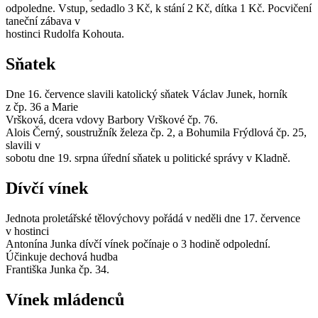
odpoledne. Vstup, sedadlo 3 Kč, k stání 2 Kč, dítka 1 Kč. Pocvičení
taneční zábava v
hostinci Rudolfa Kohouta.
Sňatek
Dne 16. července slavili katolický sňatek Václav Junek, horník
z čp. 36 a Marie
Vršková, dcera vdovy Barbory Vrškové čp. 76.
Alois Černý, soustružník železa čp. 2, a Bohumila Frýdlová čp. 25,
slavili v
sobotu dne 19. srpna úřední sňatek u politické správy v Kladně.
Dívčí vínek
Jednota proletářské tělovýchovy pořádá v neděli dne 17. července
v hostinci
Antonína Junka dívčí vínek počínaje o 3 hodině odpolední.
Účinkuje dechová hudba
Františka Junka čp. 34.
Vínek mládenců