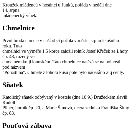
Kroužek mládenců v hostinci u Junků, pořádá v neděli dne
14. srpna
mládenecký vínek.
Chmelnice
První úroda chmele v naší obci počala v měsíci srpnu letošního
roku. Tuto
chmelnici ve výměře 1,5 korce založil rolník Josef Křeček ze Lhoty
čp. 48, rozený ve
chmelném kraji lounském. Tato chmelnice nalézá se na polnosti
pod názvem
"Porostlina". Chmele z tohoto kusu pole bylo načesáno 2 q centy.
Sňatek
Katolický sňatek odbývaný v kostele (dne 10.9.) Družeckém slavili
Rudolf
Pilner, horník čp. 20, a Marie Šímová, dcera zedníka Františka Šímy
čp. 83.
Pouťová zábava