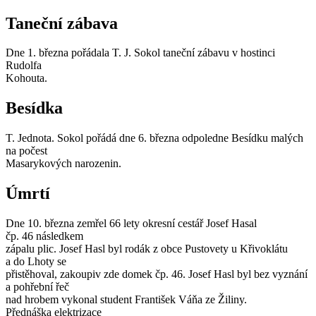
Taneční zábava
Dne 1. března pořádala T. J. Sokol taneční zábavu v hostinci
Rudolfa
Kohouta.
Besídka
T. Jednota. Sokol pořádá dne 6. března odpoledne Besídku malých
na počest
Masarykových narozenin.
Úmrtí
Dne 10. března zemřel 66 lety okresní cestář Josef Hasal
čp. 46 následkem
zápalu plic. Josef Hasl byl rodák z obce Pustovety u Křivoklátu
a do Lhoty se
přistěhoval, zakoupiv zde domek čp. 46. Josef Hasl byl bez vyznání
a pohřební řeč
nad hrobem vykonal student František Váňa ze Žiliny.
Přednáška elektrizace