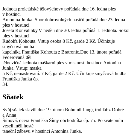
Jednota proletářské tělovýchovy pořádala dne 16. ledna ples
v hostinci
Antonína Junka. Sbor dobrovolných hasičů pořádá dne 23. ledna
ples v hostinci
Josefa Konvalinky.V neděli dne 30. ledna pořádá T. Jednota. Sokol
ples v hostinci
Rudolfa Kohouta. Vstup osoba 8 Kč, garde 2 Kč. Účinkuje
smyčcová hudba
kapelníka Františka Kohouta z Bratronic.Dne 13. února pořádá
Federovaná děl.
tělocvičná Jednota maškarní ples v místnosti hostince Antonína
Junka. Vstup: maska
5 Kč, nemaskovaní. 7 Kč, garde 2 Kč. Účinkuje smyčcová hudba
Františka Junka čp.
34.
Sňatek
Svůj sňatek slavili dne 19. února Bohumil Jungr, truhlář z Dobré
a Anna
Šímová, dcera Františka Šímy obchodníka čp. 75. Po svatebním
veselí měli hosté
taneční zábavu v hostinci Antonína Junka.