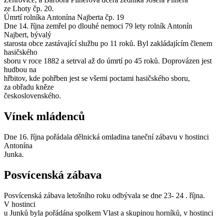
ze Lhoty čp. 20.
Úmrtí rolníka Antonína Najberta čp. 19
Dne 14. října zemřel po dlouhé nemoci 79 lety rolník Antonín
Najbert, bývalý
starosta obce zastávající službu po 11 roků. Byl zakládajícím členem
hasičského
sboru v roce 1882 a setrval až do úmrtí po 45 roků. Doprovázen jest
hudbou na
hřbitov, kde pohřben jest se všemi poctami hasičského sboru,
za obřadu kněze
československého.
Vínek mládenců
Dne 16. října pořádala dělnická omladina taneční zábavu v hostinci
Antonína
Junka.
Posvícenská zábava
Posvícenská zábava letošního roku odbývala se dne 23- 24 . října.
V hostinci
u Junků byla pořádána spolkem Vlast a skupinou horníků, v hostinci