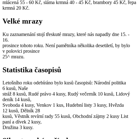
mlácená 55 - 60 Kč, sláma krmná 40 - 45 Kč, brambory 45 Kč, řepa
krmná 20 Kč.
Velké mrazy
Ku zaznamenání stojí třeskuté mrazy, které nás napadly dne 15. -
16.
prosince tohoto roku. Není pamětníka několika desetiletí, by bylo
v polovici prosince
25^ mrazu.
Statistika časopisů
Letošního roku odebíráno bylo kusů časopisů: Národní politika
6 kusů, Naše
stráž 8 kusů, Rudé právo 4 kusy, Rudý večerník 10 kusů, Lidový
deník 14 kusů,
Svoboda 4 kusy, Venkov 1 kus, Hudební listy 3 kusy, Hvězda
12 kusů, Dělník 28
kusů, Věstník revírní rady 55 kusů, Obchodní zájmy 2 kusy List
paní a dívek 2 kusy,
Družina 3 kusy.