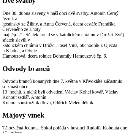
Dvě svatby
Dne 30. dubna slaveny v naší obci dvě svatby. Antonín Černý,
řezník a
hostinský ze Žiliny, a Anna Červená, dcera cestáře Františka
Červeného ze Lhoty
maj. čp. 21. Sňatek konal se v katolickém chrámu v Družci. Svůj
sňatek slavili v
katolickém chrámu v Družci, Josef Vinš, obchodník z Újezda
u Kladna, a Otýlie
Hamouzová, dcera rolnice Bohumily Hamouzové čp. 6.
Odvody branců
Odvodu branců konaných dne 7. května v Křivoklátě zúčastnilo
se z naší obce
13 hochů, z nichž byli odvedeni Václav Kohel kovář, Václav
Kohout sedlář, Antonín
Kohout soustružník dřeva, Oldřich Melen dělník.
Májový vínek
Tělocvičná Jednota. Sokol pořádá v hostinci Rudolfa Kohouta dne