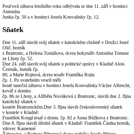
Pouťová zábava letošního roku odbývala se dne 11. září v hostinci
Antonína
Junka čp. 50 a v hostinci Josefa Konvalinky čp. 12.
Sňatek
Dne 11. září slavili svůj sňatek v katolickém chrámě v Družci Josef
Olič, horník
z Bratronic, a Helena Tomášova, dcera hokynáře Antonína Tomase
ze Lhoty čp. 52.
Dne 24. září slavili svůj sňatek u politické správy v Kladně Alois
Čermák, hutník čp.
80, a Marie Rojtová, dcera tesaře Františka Rojta
čp. 1. Po svatebním veselí měli
hosté taneční zábavu v hostinci Josefa Konvalinky.Václav Albrecht,
kovář z domku
čp. 86 ze Lhoty, a Alžběta Nováková z Bratronic, slavili dne 2. října
katolický sňatek v
kostele Bratronickém.Dne 3. října slavili československý sňatek
v kostele v Kladně:
František Kougl tesař z domu. čp. 82 a Anna Bůžkova z Bratronic.
Dne 8. října slavili úřední sňatek v Kladně: František Částka horník,
vdovec Kamenné
Žehrovice, a Barbora Pilnerová dcera zedníka Josefa Pilnera