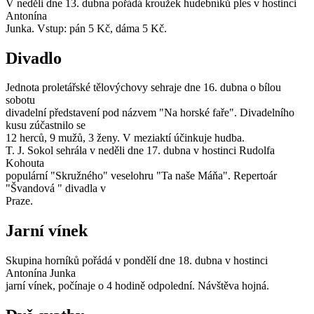
V neděli dne 13. dubna pořádá kroužek hudebníků ples v hostinci
Antonína
Junka. Vstup: pán 5 Kč, dáma 5 Kč.
Divadlo
Jednota proletářské tělovýchovy sehraje dne 16. dubna o bílou
sobotu
divadelní představení pod názvem "Na horské faře". Divadelního
kusu zúčastnilo se
12 herců, 9 mužů, 3 ženy. V meziaktí účinkuje hudba.
T. J. Sokol sehrála v neděli dne 17. dubna v hostinci Rudolfa
Kohouta
populární "Skružného" veselohru "Ta naše Máňa". Repertoár
"Švandová " divadla v
Praze.
Jarní vínek
Skupina horníků pořádá v pondělí dne 18. dubna v hostinci
Antonína Junka
jarní vínek, počínaje o 4 hodině odpolední. Návštěva hojná.