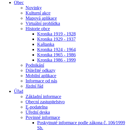
Obec
Novinky
Kulturní akce
Mapová aplikace
Virtuální prohlídka
Historie obce
Kronika 1919 - 1928
Kronika 1929 - 1937
Kaštanka
Kronika 1924 - 1964
Kronika 1965 - 1986
Kronika 1986 - 1999
Podnikání
Důležité odkazy
Mobilní aplikace
Informace od nás
Jízdní řád
Úřad
Základní informace
Obecní zastupitelstvo
E-podatelna
Úřední deska
Povinné informace
Poskytnuté informace podle zákona č. 106⁄1999
Sb.