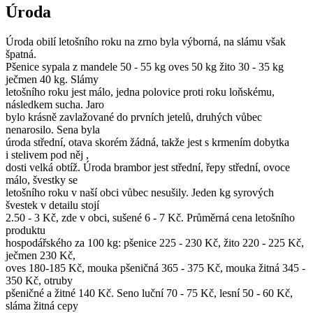
Úroda
Úroda obilí letošního roku na zrno byla výborná, na slámu však
špatná.
Pšenice sypala z mandele 50 - 55 kg oves 50 kg žito 30 - 35 kg
ječmen 40 kg. Slámy
letošního roku jest málo, jedna polovice proti roku loňskému,
následkem sucha. Jaro
bylo krásně zavlažované do prvních jetelů, druhých vůbec
nenarosilo. Sena byla
úroda střední, otava skorém žádná, takže jest s krmením dobytka
i stelivem pod něj ,
dosti velká obtíž. Úroda brambor jest střední, řepy střední, ovoce
málo, švestky se
letošního roku v naší obci vůbec nesušily. Jeden kg syrových
švestek v detailu stojí
2.50 - 3 Kč, zde v obci, sušené 6 - 7 Kč. Průměrná cena letošního
produktu
hospodářského za 100 kg: pšenice 225 - 230 Kč, žito 220 - 225 Kč,
ječmen 230 Kč,
oves 180-185 Kč, mouka pšeničná 365 - 375 Kč, mouka žitná 345 -
350 Kč, otruby
pšeničné a žitné 140 Kč. Seno luční 70 - 75 Kč, lesní 50 - 60 Kč,
sláma žitná cepy