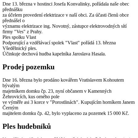
Dne 13. března v hostinci Josefa Konvalinky, pořádala naše obec
přednášku
za účelem provedení elektrizace v naší obci. Za účasti členů obce
přednášel o
významu elektrizace ing. Novotný, zástupce elektrovodných sítí
firmy "Ves" z Prahy.
Ples spolku Vlast
Podporující a vzdělávací spolek "Vlast" pořádá 13. března
Všedělnický ples.
Účinkuje dechová hudba kapelníka Jaroslava Hasala.
Prodej pozemku
Dne 16. března bylo prodáno kovářem Vratislavem Kohoutem
bývalým
majetníkem domku čp. 23, nyní občanem v Kamenných
Žehrovicích, kus orného pole
ve výměře asi 3 korce v "Porostlinách". Kupujícím horníkem Janem
Černým
majitelem domku čp. 42, bylo vyplaceno za pozemek 15 000 Kč.
Ples hudebníků