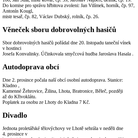
Do komise pro správu hřbitova zvoleni: Jan Vilímek, horník, čp. 97,
Antonín Kougl,
mistr tesař, čp. 82, Václav Dubský, rolník, čp. 26.
Věneček sboru dobrovolných hasičů
Sbor dobrovolných hasičů pořádal dne 20. listopadu taneční vínek
v hostinci
Josefa Konvalinky. Účinkovala smyčcová hudba Jaroslava Hasala .
Autodoprava obcí
Dne 2. prosince počala naší obcí osobní autodoprava. Stanice:
Kladno ,
Kamenné Žehrovice, Žilina, Lhota, Bratronice, Běleč, později
až do Křivoklátu.
Poplatek za osobu ze Lhoty do Kladna 7 Kč.
Divadlo
Jednota proletářské tělovýchovy ve Lhotě sehrála v neděli dne
4. prosince v