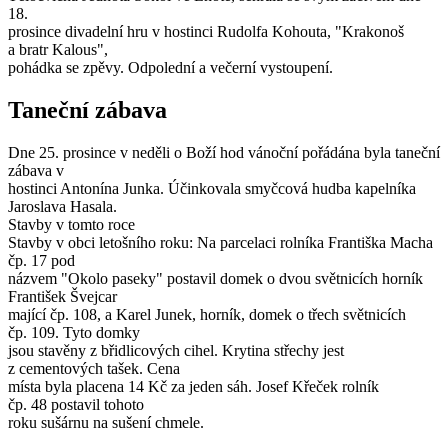
18.
prosince divadelní hru v hostinci Rudolfa Kohouta, "Krakonoš
a bratr Kalous",
pohádka se zpěvy. Odpolední a večerní vystoupení.
Taneční zábava
Dne 25. prosince v neděli o Boží hod vánoční pořádána byla taneční
zábava v
hostinci Antonína Junka. Účinkovala smyčcová hudba kapelníka
Jaroslava Hasala.
Stavby v tomto roce
Stavby v obci letošního roku: Na parcelaci rolníka Františka Macha
čp. 17 pod
názvem "Okolo paseky" postavil domek o dvou světnicích horník
František Švejcar
mající čp. 108, a Karel Junek, horník, domek o třech světnicích
čp. 109. Tyto domky
jsou stavěny z břidlicových cihel. Krytina střechy jest
z cementových tašek. Cena
místa byla placena 14 Kč za jeden sáh. Josef Křeček rolník
čp. 48 postavil tohoto
roku sušárnu na sušení chmele.