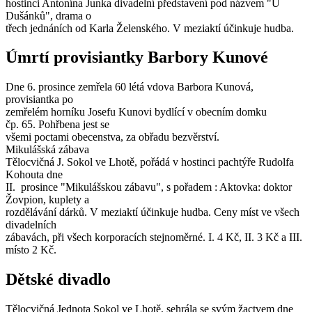
hostinci Antonína Junka divadelní představení pod názvem "U
Dušánků", drama o
třech jednáních od Karla Želenského. V meziaktí účinkuje hudba.
Úmrtí provisiantky Barbory Kunové
Dne 6. prosince zemřela 60 létá vdova Barbora Kunová,
provisiantka po
zemřelém horníku Josefu Kunovi bydlící v obecním domku
čp. 65. Pohřbena jest se
všemi poctami obecenstva, za obřadu bezvěrství.
Mikulášská zábava
Tělocvičná J. Sokol ve Lhotě, pořádá v hostinci pachtýře Rudolfa
Kohouta dne
II. prosince "Mikulášskou zábavu", s pořadem : Aktovka: doktor
Žovpion, kuplety a
rozdělávání dárků. V meziaktí účinkuje hudba. Ceny míst ve všech
divadelních
zábavách, při všech korporacích stejnoměrné. I. 4 Kč, II. 3 Kč a III.
místo 2 Kč.
Dětské divadlo
Tělocvičná Jednota Sokol ve Lhotě, sehrála se svým žactvem dne