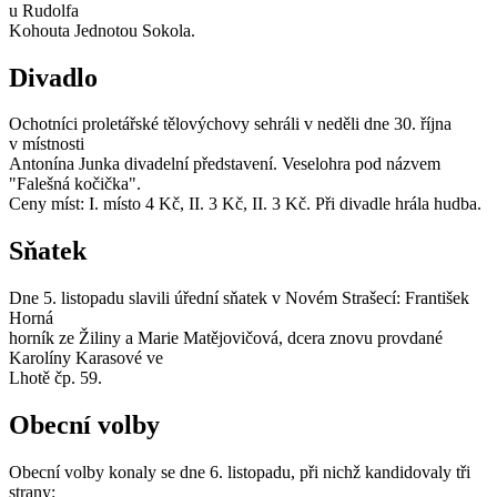
u Rudolfa
Kohouta Jednotou Sokola.
Divadlo
Ochotníci proletářské tělovýchovy sehráli v neděli dne 30. října
v místnosti
Antonína Junka divadelní představení. Veselohra pod názvem
"Falešná kočička".
Ceny míst: I. místo 4 Kč, II. 3 Kč, II. 3 Kč. Při divadle hrála hudba.
Sňatek
Dne 5. listopadu slavili úřední sňatek v Novém Strašecí: František
Horná
horník ze Žiliny a Marie Matějovičová, dcera znovu provdané
Karolíny Karasové ve
Lhotě čp. 59.
Obecní volby
Obecní volby konaly se dne 6. listopadu, při nichž kandidovaly tři
strany: