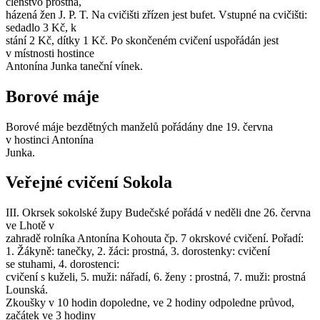
členstvo prostná,
házená žen J. P. T. Na cvičišti zřízen jest bufet. Vstupné na cvičišti:
sedadlo 3 Kč, k
stání 2 Kč, dítky 1 Kč. Po skončeném cvičení uspořádán jest
v místnosti hostince
Antonína Junka taneční vínek.
Borové máje
Borové máje bezdětných manželů pořádány dne 19. června
v hostinci Antonína
Junka.
Veřejné cvičení Sokola
III. Okrsek sokolské župy Budečské pořádá v neděli dne 26. června
ve Lhotě v
zahradě rolníka Antonína Kohouta čp. 7 okrskové cvičení. Pořadí:
1. Žákyně: tanečky, 2. žáci: prostná, 3. dorostenky: cvičení
se stuhami, 4. dorostenci:
cvičení s kuželi, 5. muži: nářadí, 6. ženy : prostná, 7. muži: prostná
Lounská.
Zkoušky v 10 hodin dopoledne, ve 2 hodiny odpoledne průvod,
začátek ve 3 hodiny