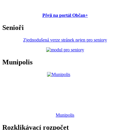
Přejí na portál Občan+
Senioři
Zjednodušená verze stránek nejen pro seniory
Munipolis
Munipolis
Rozklikávací rozpočet