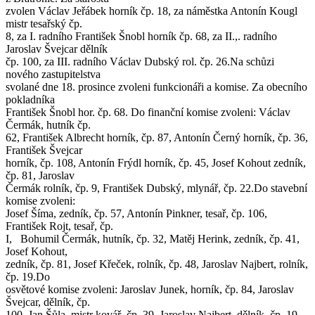
zvolen Václav Jeřábek horník čp. 18, za náměstka Antonín Kougl
mistr tesařský čp.
8, za I. radního František Šnobl horník čp. 68, za II.,. radního
Jaroslav Švejcar dělník
čp. 100, za III. radního Václav Dubský rol. čp. 26.Na schůzi
nového zastupitelstva
svolané dne 18. prosince zvoleni funkcionáři a komise. Za obecního
pokladníka
František Šnobl hor. čp. 68. Do finanční komise zvoleni: Václav
Čermák, hutník čp.
62, František Albrecht horník, čp. 87, Antonín Černý horník, čp. 36,
František Švejcar
horník, čp. 108, Antonín Frýdl horník, čp. 45, Josef Kohout zedník,
čp. 81, Jaroslav
Čermák rolník, čp. 9, František Dubský, mlynář, čp. 22.Do stavební
komise zvoleni:
Josef Šíma, zedník, čp. 57, Antonín Pinkner, tesař, čp. 106,
František Rojt, tesař, čp.
I, Bohumil Čermák, hutník, čp. 32, Matěj Herink, zedník, čp. 41,
Josef Kohout,
zedník, čp. 81, Josef Křeček, rolník, čp. 48, Jaroslav Najbert, rolník,
čp. 19.Do
osvětové komise zvoleni: Jaroslav Junek, horník, čp. 84, Jaroslav
Švejcar, dělník, čp.
100, Jan Šůla, mistr kovář, čp. 39, Jaroslav Najbert, dělník, čp. 19.