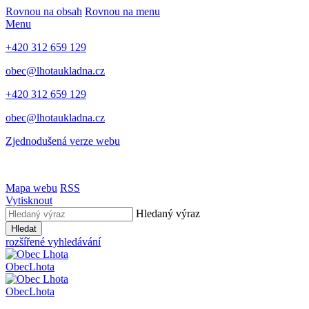
Rovnou na obsah
Rovnou na menu
Menu
+420 312 659 129
obec@lhotaukladna.cz
+420 312 659 129
obec@lhotaukladna.cz
Zjednodušená verze webu
Mapa webu
RSS
Vytisknout
Hledaný výraz
Hledat
rozšířené vyhledávání
Obec
Lhota
Obec
Lhota