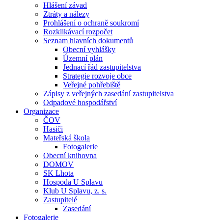
Hlášení závad
Ztráty a nálezy
Prohlášení o ochraně soukromí
Rozklikávací rozpočet
Seznam hlavních dokumentů
Obecní vyhlášky
Územní plán
Jednací řád zastupitelstva
Strategie rozvoje obce
Veřejné pohřebiště
Zápisy z veřejných zasedání zastupitelstva
Odpadové hospodářství
Organizace
ČOV
Hasiči
Mateřská škola
Fotogalerie
Obecní knihovna
DOMOV
SK Lhota
Hospoda U Splavu
Klub U Splavu, z. s.
Zastupitelé
Zasedání
Fotogalerie