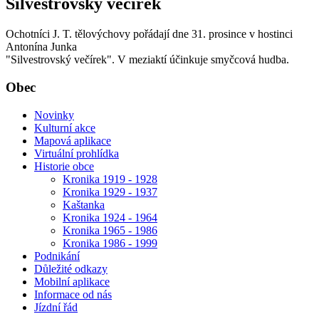
Silvestrovský večírek
Ochotníci J. T. tělovýchovy pořádají dne 31. prosince v hostinci
Antonína Junka
"Silvestrovský večírek". V meziaktí účinkuje smyčcová hudba.
Obec
Novinky
Kulturní akce
Mapová aplikace
Virtuální prohlídka
Historie obce
Kronika 1919 - 1928
Kronika 1929 - 1937
Kaštanka
Kronika 1924 - 1964
Kronika 1965 - 1986
Kronika 1986 - 1999
Podnikání
Důležité odkazy
Mobilní aplikace
Informace od nás
Jízdní řád