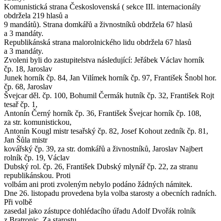
Komunistická strana Československá ( sekce III. internacionály
obdržela 219 hlasů a
9 mandátů). Strana domkářů a živnostníků obdržela 67 hlasů
a 3 mandáty.
Republikánská strana malorolnického lidu obdržela 67 hlasů
a 3 mandáty.
Zvoleni byli do zastupitelstva následující: Jeřábek Václav horník
čp. 18, Jaroslav
Junek horník čp. 84, Jan Vilímek horník čp. 97, František Šnobl hor.
čp. 68, Jaroslav
Švejcar děl. čp. 100, Bohumil Čermák hutník čp. 32, František Rojt
tesař čp. 1,
Antonín Černý horník čp. 36, František Švejcar horník čp. 108,
za str. komunistickou,
Antonín Kougl mistr tesařský čp. 82, Josef Kohout zedník čp. 81,
Jan Šůla mistr
kovářský čp. 39, za str. domkářů a živnostníků, Jaroslav Najbert
rolník čp. 19, Václav
Dubský rol. čp. 26, František Dubský mlynář čp. 22, za stranu
republikánskou. Proti
volbám ani proti zvoleným nebylo podáno žádných námitek.
Dne 26. listopadu provedena byla volba starosty a obecních radních.
Při volbě
zasedal jako zástupce dohlédacího úřadu Adolf Dvořák rolník
z Bratronic. Za starostu