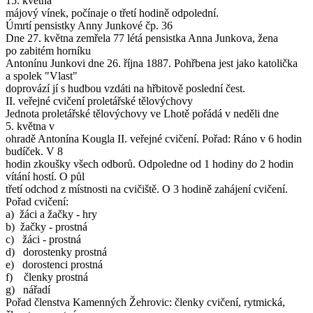
15. května
májový vínek, počínaje o třetí hodině odpolední.
Úmrtí pensistky Anny Junkové čp. 36
Dne 27. května zemřela 77 létá pensistka Anna Junkova, žena
po zabitém horníku
Antonínu Junkovi dne 26. října 1887. Pohřbena jest jako katolička
a spolek "Vlast"
doprovází jí s hudbou vzdáti na hřbitově poslední čest.
II. veřejné cvičení proletářské tělovýchovy
Jednota proletářské tělovýchovy ve Lhotě pořádá v neděli dne
5. května v
ohradě Antonína Kougla II. veřejné cvičení. Pořad: Ráno v 6 hodin
budíček. V 8
hodin zkoušky všech odborů. Odpoledne od 1 hodiny do 2 hodin
vítání hostí. O půl
třetí odchod z místnosti na cvičiště. O 3 hodině zahájení cvičení.
Pořad cvičení:
a) žáci a žačky - hry
b) žačky - prostná
c) žáci - prostná
d) dorostenky prostná
e) dorostenci prostná
f) členky prostná
g) nářadí
Pořad členstva Kamenných Žehrovic: členky cvičení, rytmická,