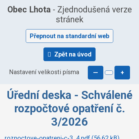
Obec Lhota
- Zjednodušená verze
stránek
Přepnout na standardní web
Zpět na úvod
Nastavení velikosti písma
—
+
Úřední deska - Schválené
rozpočtové opatření č.
3/2026
rozpoctove-opatreni-c-3_4.pdf (56.62 kB)