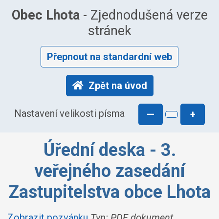
Obec Lhota
- Zjednodušená verze
stránek
Přepnout na standardní web
Zpět na úvod
Nastavení velikosti písma
—
+
Úřední deska - 3.
veřejného zasedání
Zastupitelstva obce Lhota
Zobrazit pozvánku
Typ: PDF dokument,