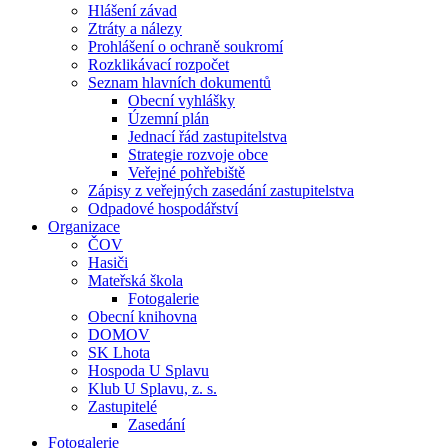
Hlášení závad
Ztráty a nálezy
Prohlášení o ochraně soukromí
Rozklikávací rozpočet
Seznam hlavních dokumentů
Obecní vyhlášky
Územní plán
Jednací řád zastupitelstva
Strategie rozvoje obce
Veřejné pohřebiště
Zápisy z veřejných zasedání zastupitelstva
Odpadové hospodářství
Organizace
ČOV
Hasiči
Mateřská škola
Fotogalerie
Obecní knihovna
DOMOV
SK Lhota
Hospoda U Splavu
Klub U Splavu, z. s.
Zastupitelé
Zasedání
Fotogalerie