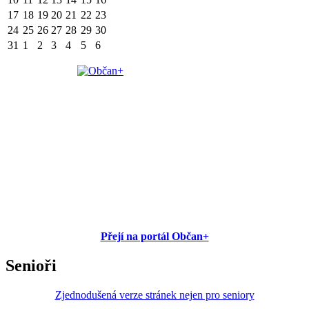
17
18
19
20
21
22
23
24
25
26
27
28
29
30
31
1
2
3
4
5
6
Přejí na portál Občan+
Senioři
Zjednodušená verze stránek nejen pro seniory