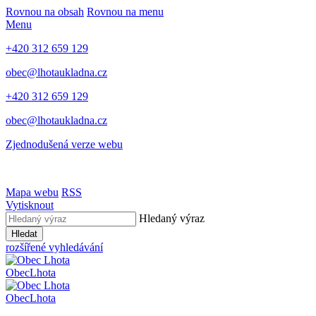
Rovnou na obsah
Rovnou na menu
Menu
+420 312 659 129
obec@lhotaukladna.cz
+420 312 659 129
obec@lhotaukladna.cz
Zjednodušená verze webu
Mapa webu
RSS
Vytisknout
Hledaný výraz
Hledat
rozšířené vyhledávání
Obec
Lhota
Obec
Lhota