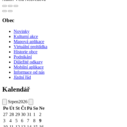
Obec
Novinky
Kulturní akce
Mapová aplikace
Virtuální prohlídka
Historie obce
Podnikání
Důležité odkazy
Mobilní aplikace
Informace od nás
Jízdní řád
Kalendář
Srpen
2026
Po
Út
St
Čt
Pá
So
Ne
27
28
29
30
31
1
2
3
4
5
6
7
8
9
10
11
12
13
14
15
16