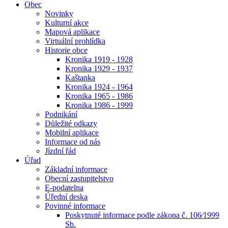
Obec
Novinky
Kulturní akce
Mapová aplikace
Virtuální prohlídka
Historie obce
Kronika 1919 - 1928
Kronika 1929 - 1937
Kaštanka
Kronika 1924 - 1964
Kronika 1965 - 1986
Kronika 1986 - 1999
Podnikání
Důležité odkazy
Mobilní aplikace
Informace od nás
Jízdní řád
Úřad
Základní informace
Obecní zastupitelstvo
E-podatelna
Úřední deska
Povinné informace
Poskytnuté informace podle zákona č. 106⁄1999
Sb.