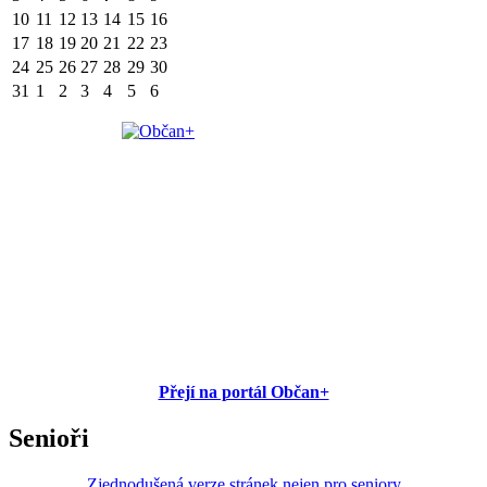
10
11
12
13
14
15
16
17
18
19
20
21
22
23
24
25
26
27
28
29
30
31
1
2
3
4
5
6
Přejí na portál Občan+
Senioři
Zjednodušená verze stránek nejen pro seniory