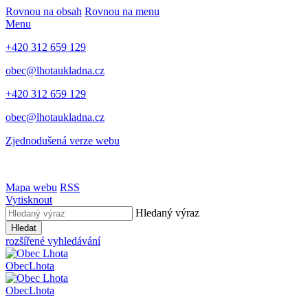
Rovnou na obsah
Rovnou na menu
Menu
+420 312 659 129
obec@lhotaukladna.cz
+420 312 659 129
obec@lhotaukladna.cz
Zjednodušená verze webu
Mapa webu
RSS
Vytisknout
Hledaný výraz
Hledat
rozšířené vyhledávání
Obec
Lhota
Obec
Lhota