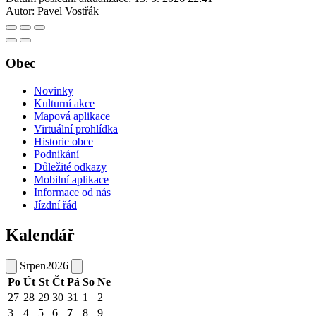
Autor:
Pavel Vostřák
Obec
Novinky
Kulturní akce
Mapová aplikace
Virtuální prohlídka
Historie obce
Podnikání
Důležité odkazy
Mobilní aplikace
Informace od nás
Jízdní řád
Kalendář
Srpen
2026
Po
Út
St
Čt
Pá
So
Ne
27
28
29
30
31
1
2
3
4
5
6
7
8
9