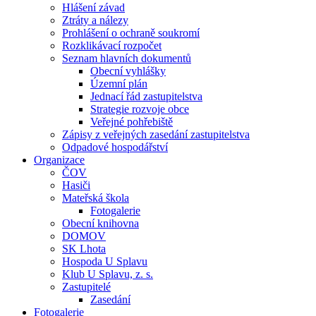
Hlášení závad
Ztráty a nálezy
Prohlášení o ochraně soukromí
Rozklikávací rozpočet
Seznam hlavních dokumentů
Obecní vyhlášky
Územní plán
Jednací řád zastupitelstva
Strategie rozvoje obce
Veřejné pohřebiště
Zápisy z veřejných zasedání zastupitelstva
Odpadové hospodářství
Organizace
ČOV
Hasiči
Mateřská škola
Fotogalerie
Obecní knihovna
DOMOV
SK Lhota
Hospoda U Splavu
Klub U Splavu, z. s.
Zastupitelé
Zasedání
Fotogalerie