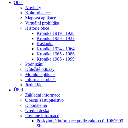
Obec
Novinky
Kulturní akce
Mapová aplikace
Virtuální prohlídka
Historie obce
Kronika 1919 - 1928
Kronika 1929 - 1937
Kaštanka
Kronika 1924 - 1964
Kronika 1965 - 1986
Kronika 1986 - 1999
Podnikání
Důležité odkazy
Mobilní aplikace
Informace od nás
Jízdní řád
Úřad
Základní informace
Obecní zastupitelstvo
E-podatelna
Úřední deska
Povinné informace
Poskytnuté informace podle zákona č. 106⁄1999
Sb.