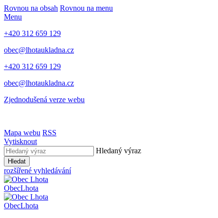
Rovnou na obsah
Rovnou na menu
Menu
+420 312 659 129
obec@lhotaukladna.cz
+420 312 659 129
obec@lhotaukladna.cz
Zjednodušená verze webu
Mapa webu
RSS
Vytisknout
Hledaný výraz
Hledat
rozšířené vyhledávání
Obec
Lhota
Obec
Lhota