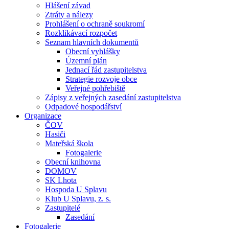
Hlášení závad
Ztráty a nálezy
Prohlášení o ochraně soukromí
Rozklikávací rozpočet
Seznam hlavních dokumentů
Obecní vyhlášky
Územní plán
Jednací řád zastupitelstva
Strategie rozvoje obce
Veřejné pohřebiště
Zápisy z veřejných zasedání zastupitelstva
Odpadové hospodářství
Organizace
ČOV
Hasiči
Mateřská škola
Fotogalerie
Obecní knihovna
DOMOV
SK Lhota
Hospoda U Splavu
Klub U Splavu, z. s.
Zastupitelé
Zasedání
Fotogalerie