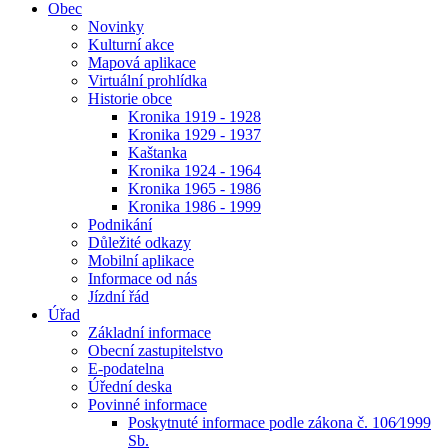
Obec
Novinky
Kulturní akce
Mapová aplikace
Virtuální prohlídka
Historie obce
Kronika 1919 - 1928
Kronika 1929 - 1937
Kaštanka
Kronika 1924 - 1964
Kronika 1965 - 1986
Kronika 1986 - 1999
Podnikání
Důležité odkazy
Mobilní aplikace
Informace od nás
Jízdní řád
Úřad
Základní informace
Obecní zastupitelstvo
E-podatelna
Úřední deska
Povinné informace
Poskytnuté informace podle zákona č. 106⁄1999
Sb.