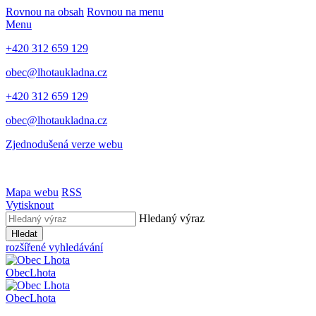
Rovnou na obsah
Rovnou na menu
Menu
+420 312 659 129
obec@lhotaukladna.cz
+420 312 659 129
obec@lhotaukladna.cz
Zjednodušená verze webu
Mapa webu
RSS
Vytisknout
Hledaný výraz
Hledat
rozšířené vyhledávání
Obec
Lhota
Obec
Lhota