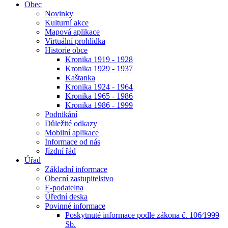
Obec
Novinky
Kulturní akce
Mapová aplikace
Virtuální prohlídka
Historie obce
Kronika 1919 - 1928
Kronika 1929 - 1937
Kaštanka
Kronika 1924 - 1964
Kronika 1965 - 1986
Kronika 1986 - 1999
Podnikání
Důležité odkazy
Mobilní aplikace
Informace od nás
Jízdní řád
Úřad
Základní informace
Obecní zastupitelstvo
E-podatelna
Úřední deska
Povinné informace
Poskytnuté informace podle zákona č. 106⁄1999
Sb.