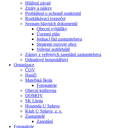
Hlášení závad
Ztráty a nálezy
Prohlášení o ochraně soukromí
Rozklikávací rozpočet
Seznam hlavních dokumentů
Obecní vyhlášky
Územní plán
Jednací řád zastupitelstva
Strategie rozvoje obce
Veřejné pohřebiště
Zápisy z veřejných zasedání zastupitelstva
Odpadové hospodářství
Organizace
ČOV
Hasiči
Mateřská škola
Fotogalerie
Obecní knihovna
DOMOV
SK Lhota
Hospoda U Splavu
Klub U Splavu, z. s.
Zastupitelé
Zasedání
Fotogalerie